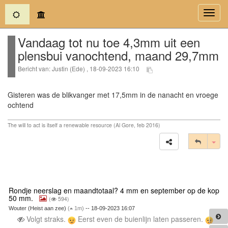
(current)
Toggl
navig
Vandaag tot nu toe 4,3mm uit een
plensbui vanochtend, maand 29,7mm
Bericht van: Justin (Ede) , 18-09-2023 16:10
Gisteren was de blikvanger met 17,5mm in de nanacht en vroege
ochtend
The will to act is itself a renewable resource (Al Gore, feb 2016)
Tog
Rondje neerslag en maandtotaal? 4 mm en september op de kop
50 mm.
(
594)
Wouter (Heist aan zee)
(
1m)
-- 18-09-2023 16:07
Volgt straks.
Eerst even de buienlijn laten passeren.