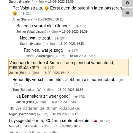
Steph. (Haarlem)
(
4m)
-- 18-09-2023 16:08
Re: Volgt straks.
Eerst even de buienlijn laten passeren.
(
225)
Arjan (Piershil) -- 18-09-2023 16:11
Reken je vooral niet rijk hoor.
(
192)
Jelmer (Vlaardingen)
(
-2m)
-- 18-09-2023 16:39
Nee, wat je zegt.
(
234)
Steph. (Haarlem)
(
4m)
-- 18-09-2023 16:52
Re: Nee, wat je zegt.
(
217)
Jelmer (Vlaardingen)
(
-2m)
-- 18-09-2023 16:57
Vandaag tot nu toe 4,3mm uit een plensbui vanochtend,
maand 29,7mm
(
264)
Justin (Ede)
(
28m)
-- 18-09-2023 16:10
Behoorlijk verschil met hier: al 44 mm als maandtotaal.
(
177)
Tom (Bennekom-W)
(
15m)
-- 18-09-2023 16:55
Ja Bennekom zit weer goed!
(
172)
Justin (Ede)
(
28m)
-- 18-09-2023 22:33
We naderen de 20mm ik Jabbeke.
Miguel (Varsenare)
(
15m)
-- 18-09-2023 16:12
Luyksgestel 0 mm, 30.4mm septemberrain
(
175)
Marcel (Luyksgestel)
(
35m)
-- 18-09-2023 16:50
Hier is 9,5 mm gevallen