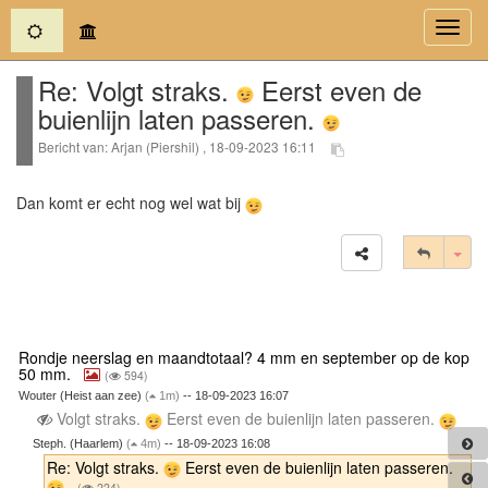
(current)
Toggl
navig
Re: Volgt straks.
Eerst even de
buienlijn laten passeren.
Bericht van: Arjan (Piershil) , 18-09-2023 16:11
Dan komt er echt nog wel wat bij
Tog
Rondje neerslag en maandtotaal? 4 mm en september op de kop
50 mm.
(
594)
Wouter (Heist aan zee)
(
1m)
-- 18-09-2023 16:07
Volgt straks.
Eerst even de buienlijn laten passeren.
Steph. (Haarlem)
(
4m)
-- 18-09-2023 16:08
Re: Volgt straks.
Eerst even de buienlijn laten passeren.
(
224)