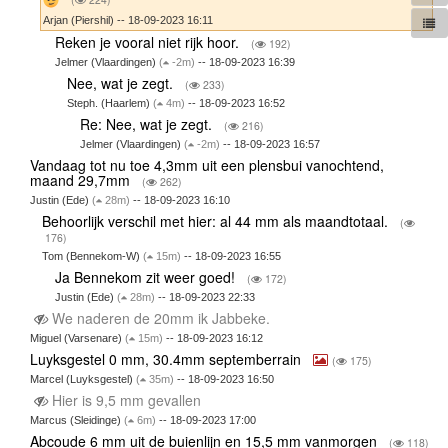
Arjan (Piershil) -- 18-09-2023 16:11
Reken je vooral niet rijk hoor.
(
192)
Jelmer (Vlaardingen)
(
-2m)
-- 18-09-2023 16:39
Nee, wat je zegt.
(
233)
Steph. (Haarlem)
(
4m)
-- 18-09-2023 16:52
Re: Nee, wat je zegt.
(
216)
Jelmer (Vlaardingen)
(
-2m)
-- 18-09-2023 16:57
Vandaag tot nu toe 4,3mm uit een plensbui vanochtend,
maand 29,7mm
(
262)
Justin (Ede)
(
28m)
-- 18-09-2023 16:10
Behoorlijk verschil met hier: al 44 mm als maandtotaal.
(
176)
Tom (Bennekom-W)
(
15m)
-- 18-09-2023 16:55
Ja Bennekom zit weer goed!
(
172)
Justin (Ede)
(
28m)
-- 18-09-2023 22:33
We naderen de 20mm ik Jabbeke.
Miguel (Varsenare)
(
15m)
-- 18-09-2023 16:12
Luyksgestel 0 mm, 30.4mm septemberrain
(
175)
Marcel (Luyksgestel)
(
35m)
-- 18-09-2023 16:50
Hier is 9,5 mm gevallen
Marcus (Sleidinge)
(
6m)
-- 18-09-2023 17:00
Abcoude 6 mm uit de buienlijn en 15,5 mm vanmorgen
(
118)