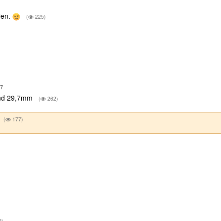
ren.
(
225)
57
aand 29,7mm
(
262)
(
177)
9)