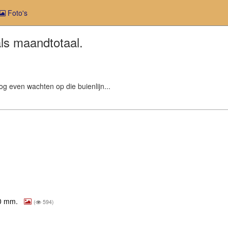
Foto's
als maandtotaal.
 even wachten op die buienlijn...
50 mm.
(
594)