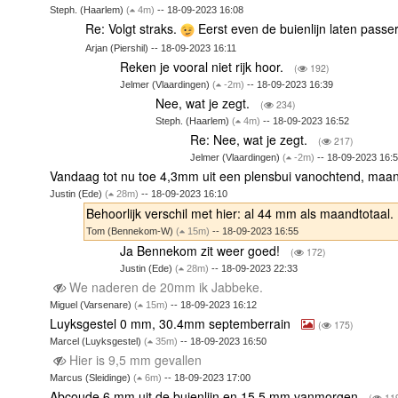
Steph. (Haarlem)
(
4m)
-- 18-09-2023 16:08
Re: Volgt straks.
Eerst even de buienlijn laten passe
Arjan (Piershil) -- 18-09-2023 16:11
Reken je vooral niet rijk hoor.
(
192)
Jelmer (Vlaardingen)
(
-2m)
-- 18-09-2023 16:39
Nee, wat je zegt.
(
234)
Steph. (Haarlem)
(
4m)
-- 18-09-2023 16:52
Re: Nee, wat je zegt.
(
217)
Jelmer (Vlaardingen)
(
-2m)
-- 18-09-2023 16:
Vandaag tot nu toe 4,3mm uit een plensbui vanochtend, m
Justin (Ede)
(
28m)
-- 18-09-2023 16:10
Behoorlijk verschil met hier: al 44 mm als maandtotaal.
Tom (Bennekom-W)
(
15m)
-- 18-09-2023 16:55
Ja Bennekom zit weer goed!
(
172)
Justin (Ede)
(
28m)
-- 18-09-2023 22:33
We naderen de 20mm ik Jabbeke.
Miguel (Varsenare)
(
15m)
-- 18-09-2023 16:12
Luyksgestel 0 mm, 30.4mm septemberrain
(
175)
Marcel (Luyksgestel)
(
35m)
-- 18-09-2023 16:50
Hier is 9,5 mm gevallen
Marcus (Sleidinge)
(
6m)
-- 18-09-2023 17:00
Abcoude 6 mm uit de buienlijn en 15,5 mm vanmorgen
(
11