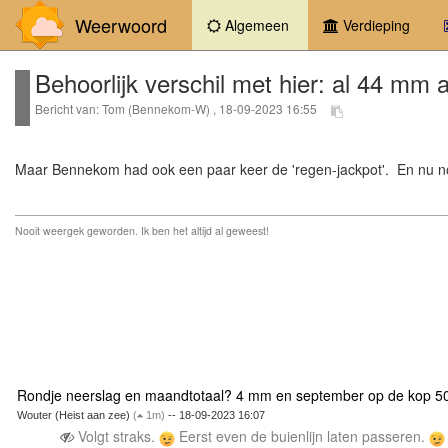
Weerwoord
(current)
Algemeen
Verdieping
Behoorlijk verschil met hier: al 44 mm 
Bericht van: Tom (Bennekom-W) , 18-09-2023 16:55
Maar Bennekom had ook een paar keer de 'regen-jackpot'. En nu nog
Nooit weergek geworden. Ik ben het altijd al geweest!
Rondje neerslag en maandtotaal? 4 mm en september op de kop 
Wouter (Heist aan zee)
(
1m)
-- 18-09-2023 16:07
Volgt straks.
Eerst even de buienlijn laten passeren.