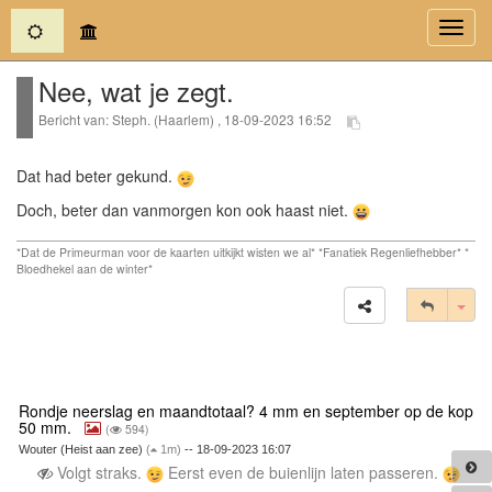
(current)
Toggl
navig
Nee, wat je zegt.
Bericht van: Steph. (Haarlem) , 18-09-2023 16:52
Dat had beter gekund.
Doch, beter dan vanmorgen kon ook haast niet.
*Dat de Primeurman voor de kaarten uitkijkt wisten we al* *Fanatiek Regenliefhebber* *
Bloedhekel aan de winter*
Tog
Rondje neerslag en maandtotaal? 4 mm en september op de kop
50 mm.
(
594)
Wouter (Heist aan zee)
(
1m)
-- 18-09-2023 16:07
Volgt straks.
Eerst even de buienlijn laten passeren.