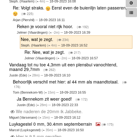
Steph. (Haarlem)
(
4m)
-- 18-09-2023 16:08
Re: Volgt straks.
Eerst even de buienlijn laten passeren.
(
225)
Arjan (Piershil) -- 18-09-2023 16:11
Reken je vooral niet rijk hoor.
(
192)
Jelmer (Vlaardingen)
(
-2m)
-- 18-09-2023 16:39
Nee, wat je zegt.
(
234)
Steph. (Haarlem)
(
4m)
-- 18-09-2023 16:52
Re: Nee, wat je zegt.
(
217)
Jelmer (Vlaardingen)
(
-2m)
-- 18-09-2023 16:57
Vandaag tot nu toe 4,3mm uit een plensbui vanochtend,
maand 29,7mm
(
262)
Justin (Ede)
(
28m)
-- 18-09-2023 16:10
Behoorlijk verschil met hier: al 44 mm als maandtotaal.
(
176)
Tom (Bennekom-W)
(
15m)
-- 18-09-2023 16:55
Ja Bennekom zit weer goed!
(
172)
Justin (Ede)
(
28m)
-- 18-09-2023 22:33
We naderen de 20mm ik Jabbeke.
Miguel (Varsenare)
(
15m)
-- 18-09-2023 16:12
Luyksgestel 0 mm, 30.4mm septemberrain
(
175)
Marcel (Luyksgestel)
(
35m)
-- 18-09-2023 16:50
Hier is 9,5 mm gevallen