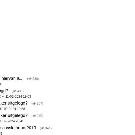
hiervan is...
(
530)
1
legd?
(
438)
)
-- 11-02-2024 19:03
vaker uitgelegd?
(
267)
11-02-2024 19:58
vaker uitgelegd?
(
240)
11-02-2024 20:41
iscussie anno 2013
(
341)
56