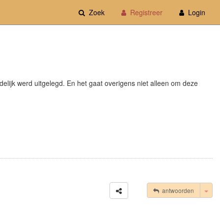
Zoek
Registreer
Login
elijk werd uitgelegd. En het gaat overigens niet alleen om deze
Tog
antwoorden