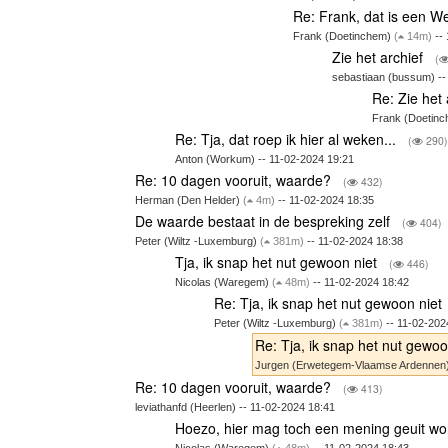
Re: Frank, dat is een 
Frank (Doetinchem)
(
14m)
-- 
Zie het archief
(
sebastiaan (bussum) --
Re: Zie het
Frank (Doetin
Re: Tja, dat roep ik hier al weken...
(
290)
Anton (Workum) -- 11-02-2024 19:21
Re: 10 dagen vooruit, waarde?
(
432)
Herman (Den Helder)
(
4m)
-- 11-02-2024 18:35
De waarde bestaat in de bespreking zelf
(
404)
Peter (Wiltz -Luxemburg)
(
381m)
-- 11-02-2024 18:38
Tja, ik snap het nut gewoon niet
(
446)
Nicolas (Waregem)
(
48m)
-- 11-02-2024 18:42
Re: Tja, ik snap het nut gewoon niet
Peter (Wiltz -Luxemburg)
(
381m)
-- 11-02-202
Re: Tja, ik snap het nut gewoo
Jurgen (Erwetegem-Vlaamse Ardennen
Re: 10 dagen vooruit, waarde?
(
413)
leviathanfd (Heerlen) -- 11-02-2024 18:41
Hoezo, hier mag toch een mening geuit w
Nicolas (Waregem)
(
48m)
-- 11-02-2024 18:43