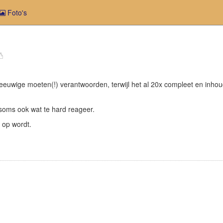
Foto's
euwige moeten(!) verantwoorden, terwijl het al 20x compleet en inhoud
k soms ook wat te hard reageer.
r op wordt.