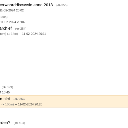
Weerwoorddiscussie anno 2013
(
355)
11-02-2024 20:02
305)
 11-02-2024 20:04
 archief
(
284)
chem)
(
14m)
-- 11-02-2024 20:11
(
329)
4 18:45
n niet
(
234)
)
(
100m)
-- 11-02-2024 20:26
orden?
(
404)