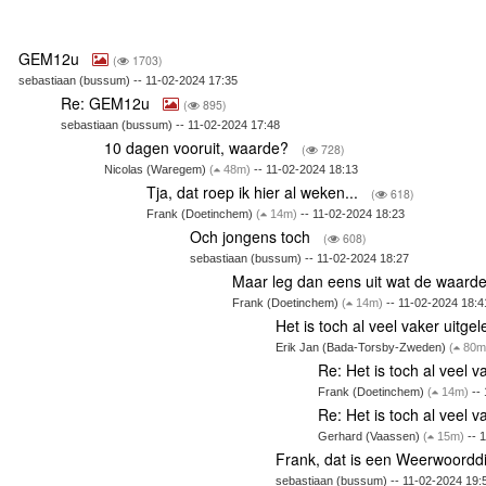
GEM12u
(
1703)
sebastiaan (bussum) -- 11-02-2024 17:35
Re: GEM12u
(
895)
sebastiaan (bussum) -- 11-02-2024 17:48
10 dagen vooruit, waarde?
(
728)
Nicolas (Waregem)
(
48m)
-- 11-02-2024 18:13
Tja, dat roep ik hier al weken...
(
618)
Frank (Doetinchem)
(
14m)
-- 11-02-2024 18:23
Och jongens toch
(
608)
sebastiaan (bussum) -- 11-02-2024 18:27
Maar leg dan eens uit wat de waarde 
Frank (Doetinchem)
(
14m)
-- 11-02-2024 18:4
Het is toch al veel vaker uitge
Erik Jan (Bada-Torsby-Zweden)
(
80m
Re: Het is toch al veel 
Frank (Doetinchem)
(
14m)
-- 
Re: Het is toch al veel 
Gerhard (Vaassen)
(
15m)
-- 
Frank, dat is een Weerwoordd
sebastiaan (bussum) -- 11-02-2024 19: