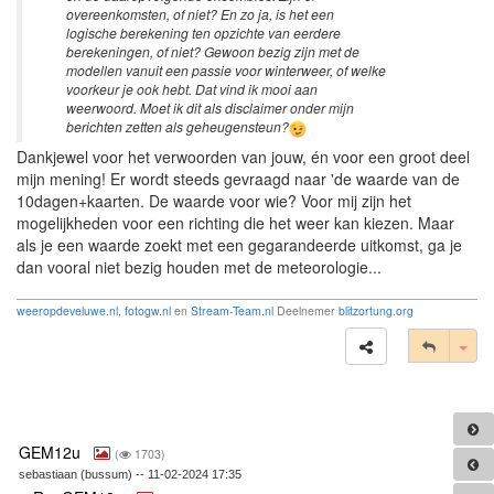
overeenkomsten, of niet? En zo ja, is het een
logische berekening ten opzichte van eerdere
berekeningen, of niet? Gewoon bezig zijn met de
modellen vanuit een passie voor winterweer, of welke
voorkeur je ook hebt. Dat vind ik mooi aan
weerwoord. Moet ik dit als disclaimer onder mijn
berichten zetten als geheugensteun?
Dankjewel voor het verwoorden van jouw, én voor een groot deel
mijn mening! Er wordt steeds gevraagd naar 'de waarde van de
10dagen+kaarten. De waarde voor wie? Voor mij zijn het
mogelijkheden voor een richting die het weer kan kiezen. Maar
als je een waarde zoekt met een gegarandeerde uitkomst, ga je
dan vooral niet bezig houden met de meteorologie...
weeropdeveluwe.nl
,
fotogw.nl
en
Stream-Team.nl
Deelnemer
blitzortung.org
Tog
GEM12u
(
1703)
sebastiaan (bussum) -- 11-02-2024 17:35