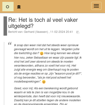
(current)
Toggl
navig
Re: Het is toch al veel vaker
uitgelegd?
Bericht van: Gerhard (Vaassen) , 11-02-2024 20:41
Ik snap dan weer niet dat het steeds weer opnieuw
gevraagd wordt om het uit te leggen. Vergeten jullie
die toelichting dan?
Hoe lang kennen we elkaar
hier nou, zeker Sebastiaan en waar zijn passie ligt. Ik
vind het zelf zeer storend om steeds te moeten
verantwoorden, althans zo voelt het voor mij. Het
zuigt alle energie weg om überhaupt nog te posten
als de enige reacties er op ,zijn "waarom post je dit?",
of nog beroerder..."als je niet post scheelt het
modelbesprekingen".
Goed, voor mij: Als een berekening wordt getoond
waarin er iets te zien is van mogelijke kou in de
winterperiode, dan heeft dat voor mij nieuwswaarde.
Daarbij kan je dit afzetten tegen de andere modellen
en de daaropvolgende ensembles. Zijn er