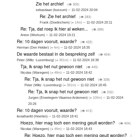
Zie het archief
(
305)
sebastiaan (bussum) -- 11-02-2024 20:04
Re: Zie het archief
(
283)
Frank (Doetinchem)
(
14m)
-- 11-02-2024 20:11
Re: Tja, dat roep ik hier al weken...
(
289)
Anton (Workum) -- 11-02-2024 19:21
Re: 10 dagen vooruit, waarde?
(
432)
Herman (Den Helder)
(
4m)
-- 11-02-2024 18:35
De waarde bestaat in de bespreking zelf
(
404)
Peter (Wiltz -Luxemburg)
(
381m)
-- 11-02-2024 18:38
Tja, ik snap het nut gewoon niet
(
445)
Nicolas (Waregem)
(
48m)
-- 11-02-2024 18:42
Re: Tja, ik snap het nut gewoon niet
(
328)
Peter (Wiltz -Luxemburg)
(
381m)
-- 11-02-2024 18:45
Re: Tja, ik snap het nut gewoon niet
(
232)
Jurgen (Erwetegem-Vlaamse Ardennen)
(
100m)
-- 11-02-2024
20:26
Re: 10 dagen vooruit, waarde?
(
412)
leviathanfd (Heerlen) -- 11-02-2024 18:41
Hoezo, hier mag toch een mening geuit worden?
(
404)
Nicolas (Waregem)
(
48m)
-- 11-02-2024 18:43
Re: Hoezo, hier mag toch een mening geuit worden?
(