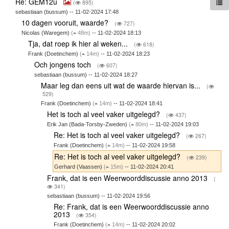
Re: GEM12u
(
895)
sebastiaan (bussum) -- 11-02-2024 17:48
10 dagen vooruit, waarde?
(
727)
Nicolas (Waregem)
(
48m)
-- 11-02-2024 18:13
Tja, dat roep ik hier al weken...
(
618)
Frank (Doetinchem)
(
14m)
-- 11-02-2024 18:23
Och jongens toch
(
607)
sebastiaan (bussum) -- 11-02-2024 18:27
Maar leg dan eens uit wat de waarde hiervan is...
(
529)
Frank (Doetinchem)
(
14m)
-- 11-02-2024 18:41
Het is toch al veel vaker uitgelegd?
(
437)
Erik Jan (Bada-Torsby-Zweden)
(
80m)
-- 11-02-2024 19:03
Re: Het is toch al veel vaker uitgelegd?
(
267)
Frank (Doetinchem)
(
14m)
-- 11-02-2024 19:58
Re: Het is toch al veel vaker uitgelegd?
(
239)
Gerhard (Vaassen)
(
15m)
-- 11-02-2024 20:41
Frank, dat is een Weerwoorddiscussie anno 2013
(
341)
sebastiaan (bussum) -- 11-02-2024 19:56
Re: Frank, dat is een Weerwoorddiscussie anno
2013
(
354)
Frank (Doetinchem)
(
14m)
-- 11-02-2024 20:02