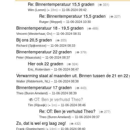
Re: Binnentemperatuur 15,5 graden
(
331)
Wim (Lomm)
(
18m)
-- 11-06-2024 09:42
Re: Binnentemperatuur 15,5 graden
(
227)
Rutger (Meppel) -- 11-06-2024 10:30
Binnentemperatuur 18 - 19,5 graden
(
489)
Vincent (Westerhaar, Ov) -- 11-06-2024 08:31
Bij ons 20,5 graden
(
355)
Richard (Spijkenisse) -- 11-06-2024 08:33
Binnentemperatuur 22 graden
(
379)
Peter (Maassluis) -- 11-06-2024 08:37
Hier ook 22 graden
(
324)
Eric, Rotterdam -- 11-06-2024 08:47
Verwarming staat al maanden uit. Binnen tussen de 21 en 2
Walter (Ridderkerk, NL) -- 11-06-2024 08:38
Binnentemperatuur 17 graden
(
443)
Theo (Buren Ameland) -- 11-06-2024 08:39
OT: Ben je verhuisd Theo?
Tim (Rijswijk)
(
1m)
-- 11-06-2024 08:46
Re: OT: Ben je verhuisd Theo?
(
277)
Theo (Buren Ameland) -- 11-06-2024 09:37
Zo, dat is wel erg laag zeg!
(
432)
Frank (Doetinchem)
(
14m)
-- 11-06-2024 08:40