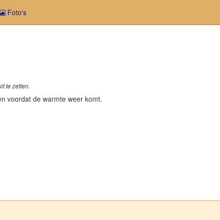
Foto's
t te zetten.
elen voordat de warmte weer komt.