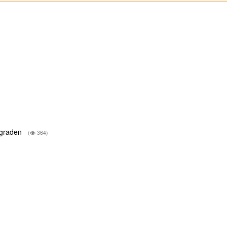
2 graden
(
364)