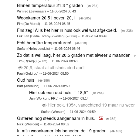
Binnen temperatuur 21.3 ° graden
(
234)
Winfred (Zevenaar) -- 11-06-2024 08:43
Woonkamer 20,5 | boven 20,1
(
205)
Pim (De Mortel) -- 11-06-2024 08:45
Fris zeg! Al is het hier in huis ook wel wat afgekoeld.
(
238)
Erik Jan (Bada-Torsby-Zweden)
(
80m)
-- 11-06-2024 08:46
Echt heerlijke temperaturen!
(
318)
Stefan (Hellevoetsluis) -- 11-06-2024 08:46
Zo dat is wel laag, hier 20,5 graden met alweer 2 maanden
(
Tim (Rijswijk)
(
1m)
-- 11-06-2024 08:48
20,6, staat al uit sinds eind april
Paul (Geldrop) -- 11-06-2024 08:50
Oud huis
(
386)
Bart (Abcoude) -- 11-06-2024 08:50
Hier ook een oud huis, T 18,5°
(
254)
Jan (Workum, FRL) -- 11-06-2024 09:14
Hier ook, 1954, vanochtend 19 maar nu wee
Stefan (Winsum) -- 11-06-2024 09:59
Gisteren nog steeds aangenaam in huis.
(
385)
Nick (Wierden) -- 11-06-2024 08:52
In mijn woonkamer iets beneden de 19 graden
(
185)