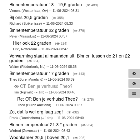
Binnentemperatuur 18 - 19,5 graden
(
489)
Vincent (Westerhaar, Ov) -- 11-06-2024 08:31
Bij ons 20,5 graden
(
355)
Richard (Spijkenisse) -- 11-06-2024 08:33
Binnentemperatuur 22 graden
(
379)
Peter (Maassluis) -- 11-06-2024 08:37
Hier ook 22 graden
(
324)
Eric, Rotterdam -- 11-06-2024 08:47
Verwarming staat al maanden uit. Binnen tussen de 21 en 22
graden
(
364)
Walter (Ridderkerk, NL) -- 11-06-2024 08:38
Binnentemperatuur 17 graden
(
443)
Theo (Buren Ameland) -- 11-06-2024 08:39
OT: Ben je verhuisd Theo?
Tim (Rijswijk)
(
1m)
-- 11-06-2024 08:46
Re: OT: Ben je verhuisd Theo?
(
278)
Theo (Buren Ameland) -- 11-06-2024 09:37
Zo, dat is wel erg laag zeg!
(
432)
Frank (Doetinchem)
(
14m)
-- 11-06-2024 08:40
Binnen temperatuur 21.3 ° graden
(
234)
Winfred (Zevenaar) -- 11-06-2024 08:43
Woonkamer 20,5 | boven 20,1
(
205)