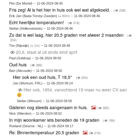
Pim (De Mortel) -- 11-06-2024 08:45
Fris zeg! Al is het hier in huis ook wel wat afgekoeld.
(
238)
Erik Jan (Bada-Torsby-Zweden)
(
80m)
-- 11-06-2024 08:46
Echt heerlijke temperaturen!
(
318)
Stefan (Hellevoetsluis) -- 11-06-2024 08:46
Zo dat is wel laag, hier 20,5 graden met alweer 2 maanden
(
204)
Tim (Rijswijk)
(
1m)
-- 11-06-2024 08:48
20,6, staat al uit sinds eind april
Paul (Geldrop) -- 11-06-2024 08:50
Oud huis
(
386)
Bart (Abcoude) -- 11-06-2024 08:50
Hier ook een oud huis, T 18,5°
(
254)
Jan (Workum, FRL) -- 11-06-2024 09:14
Hier ook, 1954, vanochtend 19 maar nu weer CV aan
Stefan (Winsum) -- 11-06-2024 09:59
Gisteren nog steeds aangenaam in huis.
(
385)
Nick (Wierden) -- 11-06-2024 08:52
In mijn woonkamer iets beneden de 19 graden
(
186)
Roeland (Deurne - NL) -- 11-06-2024 09:17
Re: Binnentemperatuur 20,5 graden
(
216)