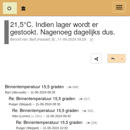
(current)
Toggl
navig
21,5°C. Indien lager wordt er
gestookt. Nagenoeg dagelijks dus.
Bericht van: Bart (Hasselt, B) , 11-06-2024 09:29
Tog
Binnentemperatuur 15,5 graden
(
898)
Bart (Abcoude) -- 11-06-2024 08:28
Re: Binnentemperatuur 15,5 graden
(
537)
Rutger (Meppel) -- 11-06-2024 08:30
Re: Binnentemperatuur 15,5 graden
(
333)
Wim (Lomm)
(
18m)
-- 11-06-2024 09:42
Re: Binnentemperatuur 15,5 graden
(
228)
Rutger (Meppel) -- 11-06-2024 10:30