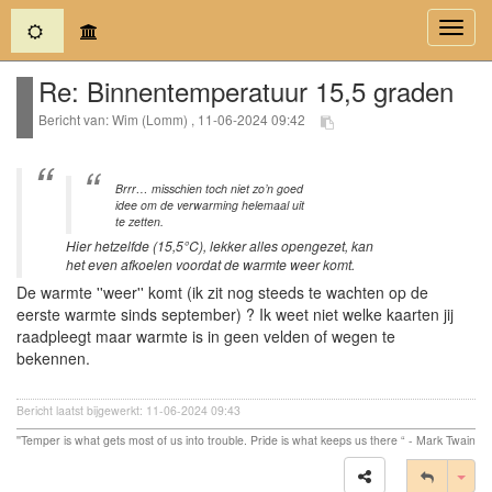
(current)
Toggl
navig
Re: Binnentemperatuur 15,5 graden
Bericht van: Wim (Lomm) , 11-06-2024 09:42
Brrr… misschien toch niet zo’n goed
idee om de verwarming helemaal uit
te zetten.
Hier hetzelfde (15,5°C), lekker alles opengezet, kan
het even afkoelen voordat de warmte weer komt.
De warmte ''weer'' komt (ik zit nog steeds te wachten op de
eerste warmte sinds september) ? Ik weet niet welke kaarten jij
raadpleegt maar warmte is in geen velden of wegen te
bekennen.
Bericht laatst bijgewerkt: 11-06-2024 09:43
''Temper is what gets most of us into trouble. Pride is what keeps us there “ - Mark Twain
Tog