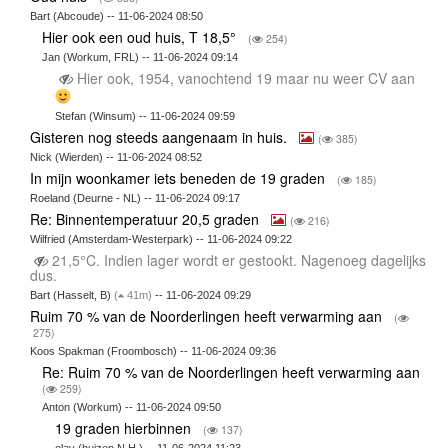
Bart (Abcoude) -- 11-06-2024 08:50
Hier ook een oud huis, T 18,5°
(
254)
Jan (Workum, FRL) -- 11-06-2024 09:14
Hier ook, 1954, vanochtend 19 maar nu weer CV aan
Stefan (Winsum) -- 11-06-2024 09:59
Gisteren nog steeds aangenaam in huis.
(
385)
Nick (Wierden) -- 11-06-2024 08:52
In mijn woonkamer iets beneden de 19 graden
(
185)
Roeland (Deurne - NL) -- 11-06-2024 09:17
Re: Binnentemperatuur 20,5 graden
(
216)
Wilfried (Amsterdam-Westerpark) -- 11-06-2024 09:22
21,5°C. Indien lager wordt er gestookt. Nagenoeg dagelijks
dus.
Bart (Hasselt, B)
(
41m)
-- 11-06-2024 09:29
Ruim 70 % van de Noorderlingen heeft verwarming aan
(
275)
Koos Spakman (Froombosch) -- 11-06-2024 09:36
Re: Ruim 70 % van de Noorderlingen heeft verwarming aan
(
259)
Anton (Workum) -- 11-06-2024 09:50
19 graden hierbinnen
(
137)
olav (huizen.N.H.) -- 11-06-2024 11:23