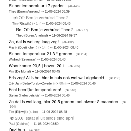
Binnentemperatuur 17 graden
(
443)
Theo (Buren Ameland) -- 11-06-2024 08:39
OT: Ben je verhuisd Theo?
Tim (Rijswijk)
(
1m)
-- 11-06-2024 08:46
Re: OT: Ben je verhuisd Theo?
(
277)
Theo (Buren Ameland) -- 11-06-2024 09:37
Zo, dat is wel erg laag zeg!
(
432)
Frank (Doetinchem)
(
14m)
-- 11-06-2024 08:40
Binnen temperatuur 21.3 ° graden
(
234)
Winfred (Zevenaar) -- 11-06-2024 08:43
Woonkamer 20,5 | boven 20,1
(
205)
Pim (De Mortel) -- 11-06-2024 08:45
Fris zeg! Al is het hier in huis ook wel wat afgekoeld.
(
238)
Erik Jan (Bada-Torsby-Zweden)
(
80m)
-- 11-06-2024 08:46
Echt heerlijke temperaturen!
(
318)
Stefan (Hellevoetsluis) -- 11-06-2024 08:46
Zo dat is wel laag, hier 20,5 graden met alweer 2 maanden
(
204)
Tim (Rijswijk)
(
1m)
-- 11-06-2024 08:48
20,6, staat al uit sinds eind april
Paul (Geldrop) -- 11-06-2024 08:50
Oud huis
(
386)