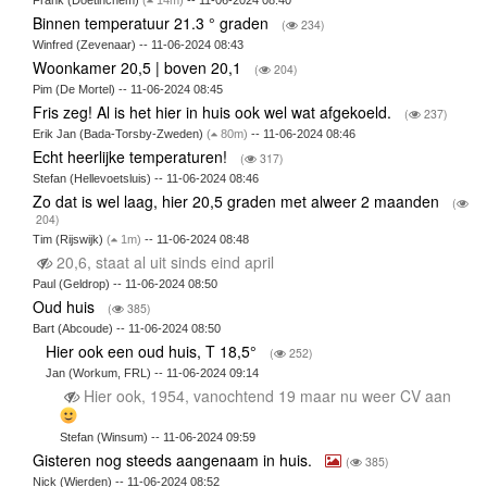
Frank (Doetinchem)
(
14m)
-- 11-06-2024 08:40
Binnen temperatuur 21.3 ° graden
(
234)
Winfred (Zevenaar) -- 11-06-2024 08:43
Woonkamer 20,5 | boven 20,1
(
204)
Pim (De Mortel) -- 11-06-2024 08:45
Fris zeg! Al is het hier in huis ook wel wat afgekoeld.
(
237)
Erik Jan (Bada-Torsby-Zweden)
(
80m)
-- 11-06-2024 08:46
Echt heerlijke temperaturen!
(
317)
Stefan (Hellevoetsluis) -- 11-06-2024 08:46
Zo dat is wel laag, hier 20,5 graden met alweer 2 maanden
(
204)
Tim (Rijswijk)
(
1m)
-- 11-06-2024 08:48
20,6, staat al uit sinds eind april
Paul (Geldrop) -- 11-06-2024 08:50
Oud huis
(
385)
Bart (Abcoude) -- 11-06-2024 08:50
Hier ook een oud huis, T 18,5°
(
252)
Jan (Workum, FRL) -- 11-06-2024 09:14
Hier ook, 1954, vanochtend 19 maar nu weer CV aan
Stefan (Winsum) -- 11-06-2024 09:59
Gisteren nog steeds aangenaam in huis.
(
385)
Nick (Wierden) -- 11-06-2024 08:52