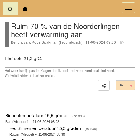
(current)
Toggl
navig
Ruim 70 % van de Noorderlingen
heeft verwarming aan
Bericht van: Koos Spakman (Froombosch) , 11-06-2024 09:36
Hier ook. 21,3 grC.
Het weer is mijn passie. Klagen doe ik nooit; het weer komt zoals het komt.
Winterliefhebber in hart en nieren.
Tog
Binnentemperatuur 15,5 graden
(
898)
Bart (Abcoude) -- 11-06-2024 08:28
Re: Binnentemperatuur 15,5 graden
(
536)
Rutger (Meppel) -- 11-06-2024 08:30