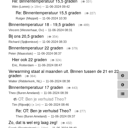
Re: Binnentemperatuur 15,5 graden
(
331)
Wim (Lomm)
(
18m)
-- 11-06-2024 09:42
Re: Binnentemperatuur 15,5 graden
(
227)
Rutger (Meppel) -- 11-06-2024 10:30
Binnentemperatuur 18 - 19,5 graden
(
489)
Vincent (Westerhaar, Ov) -- 11-06-2024 08:31
Bij ons 20,5 graden
(
354)
Richard (Spijkenisse) -- 11-06-2024 08:33
Binnentemperatuur 22 graden
(
379)
Peter (Maassluis) -- 11-06-2024 08:37
Hier ook 22 graden
(
324)
Eric, Rotterdam -- 11-06-2024 08:47
Verwarming staat al maanden uit. Binnen tussen de 21 en 22
graden
(
364)
Walter (Ridderkerk, NL) -- 11-06-2024 08:38
Binnentemperatuur 17 graden
(
443)
Theo (Buren Ameland) -- 11-06-2024 08:39
OT: Ben je verhuisd Theo?
Tim (Rijswijk)
(
1m)
-- 11-06-2024 08:46
Re: OT: Ben je verhuisd Theo?
(
277)
Theo (Buren Ameland) -- 11-06-2024 09:37
Zo, dat is wel erg laag zeg!
(
432)