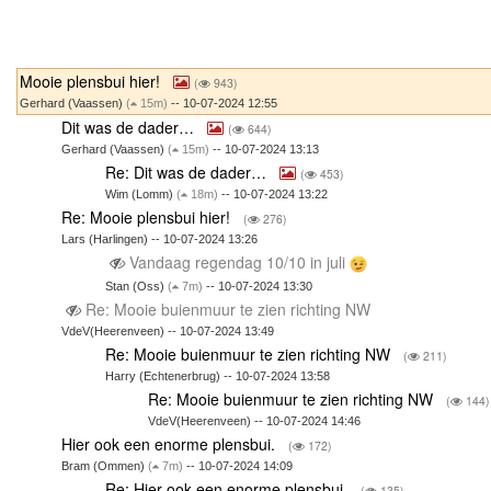
Mooie plensbui hier!
(
943)
Gerhard (Vaassen)
(
15m)
-- 10-07-2024 12:55
Dit was de dader…
(
644)
Gerhard (Vaassen)
(
15m)
-- 10-07-2024 13:13
Re: Dit was de dader…
(
453)
Wim (Lomm)
(
18m)
-- 10-07-2024 13:22
Re: Mooie plensbui hier!
(
276)
Lars (Harlingen) -- 10-07-2024 13:26
Vandaag regendag 10/10 in juli
Stan (Oss)
(
7m)
-- 10-07-2024 13:30
Re: Mooie buienmuur te zien richting NW
VdeV(Heerenveen) -- 10-07-2024 13:49
Re: Mooie buienmuur te zien richting NW
(
211)
Harry (Echtenerbrug) -- 10-07-2024 13:58
Re: Mooie buienmuur te zien richting NW
(
144)
VdeV(Heerenveen) -- 10-07-2024 14:46
Hier ook een enorme plensbui.
(
172)
Bram (Ommen)
(
7m)
-- 10-07-2024 14:09
Re: Hier ook een enorme plensbui.
(
135)