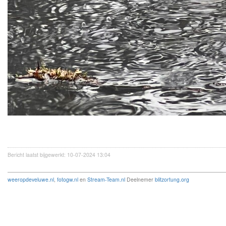
Bericht laatst bijgewerkt: 10-07-2024 13:04
weeropdeveluwe.nl
,
fotogw.nl
en
Stream-Team.nl
Deelnemer
blitzortung.org