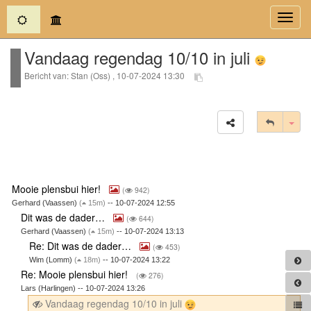
(current)
Toggl
navig
Vandaag regendag 10/10 in juli
Bericht van: Stan (Oss) , 10-07-2024 13:30
Tog
Mooie plensbui hier!
(
942)
Gerhard (Vaassen)
(
15m)
-- 10-07-2024 12:55
Dit was de dader…
(
644)
Gerhard (Vaassen)
(
15m)
-- 10-07-2024 13:13
Re: Dit was de dader…
(
453)
Wim (Lomm)
(
18m)
-- 10-07-2024 13:22
Re: Mooie plensbui hier!
(
276)
Lars (Harlingen) -- 10-07-2024 13:26
Vandaag regendag 10/10 in juli