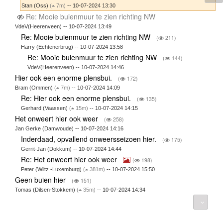
Stan (Oss)
(
7m)
-- 10-07-2024 13:30
Re: Mooie buienmuur te zien richting NW
VdeV(Heerenveen) -- 10-07-2024 13:49
Re: Mooie buienmuur te zien richting NW
(
211)
Harry (Echtenerbrug) -- 10-07-2024 13:58
Re: Mooie buienmuur te zien richting NW
(
144)
VdeV(Heerenveen) -- 10-07-2024 14:46
Hier ook een enorme plensbui.
(
172)
Bram (Ommen)
(
7m)
-- 10-07-2024 14:09
Re: Hier ook een enorme plensbui.
(
135)
Gerhard (Vaassen)
(
15m)
-- 10-07-2024 14:15
Het onweert hier ook weer
(
258)
Jan Gerke (Damwoude) -- 10-07-2024 14:16
Inderdaad, opvallend onweersseizoen hier.
(
175)
Gerrit-Jan (Dokkum) -- 10-07-2024 14:44
Re: Het onweert hier ook weer
(
198)
Peter (Wiltz -Luxemburg)
(
381m)
-- 10-07-2024 15:50
Geen buien hier
(
151)
Tomas (Dilsen-Stokkem)
(
35m)
-- 10-07-2024 14:34