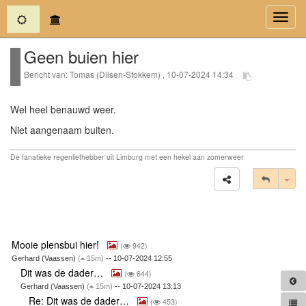
(current)
Toggl
navig
Geen buien hier
Bericht van: Tomas (Dilsen-Stokkem) , 10-07-2024 14:34
Wel heel benauwd weer.
Niet aangenaam buiten.
De fanatieke regenliefhebber uit Limburg met een hekel aan zomerweer
Tog
Mooie plensbui hier!
(
942)
Gerhard (Vaassen)
(
15m)
-- 10-07-2024 12:55
Dit was de dader…
(
644)
Gerhard (Vaassen)
(
15m)
-- 10-07-2024 13:13
Re: Dit was de dader…
(
453)