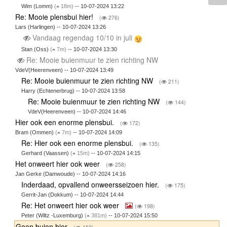
Wim (Lomm)
(
18m)
-- 10-07-2024 13:22
Re: Mooie plensbui hier!
(
276)
Lars (Harlingen) -- 10-07-2024 13:26
Vandaag regendag 10/10 in juli
Stan (Oss)
(
7m)
-- 10-07-2024 13:30
Re: Mooie buienmuur te zien richting NW
VdeV(Heerenveen) -- 10-07-2024 13:49
Re: Mooie buienmuur te zien richting NW
(
211)
Harry (Echtenerbrug) -- 10-07-2024 13:58
Re: Mooie buienmuur te zien richting NW
(
144)
VdeV(Heerenveen) -- 10-07-2024 14:46
Hier ook een enorme plensbui.
(
172)
Bram (Ommen)
(
7m)
-- 10-07-2024 14:09
Re: Hier ook een enorme plensbui.
(
135)
Gerhard (Vaassen)
(
15m)
-- 10-07-2024 14:15
Het onweert hier ook weer
(
258)
Jan Gerke (Damwoude) -- 10-07-2024 14:16
Inderdaad, opvallend onweersseizoen hier.
(
175)
Gerrit-Jan (Dokkum) -- 10-07-2024 14:44
Re: Het onweert hier ook weer
(
198)
Peter (Wiltz -Luxemburg)
(
381m)
-- 10-07-2024 15:50
Geen buien hier