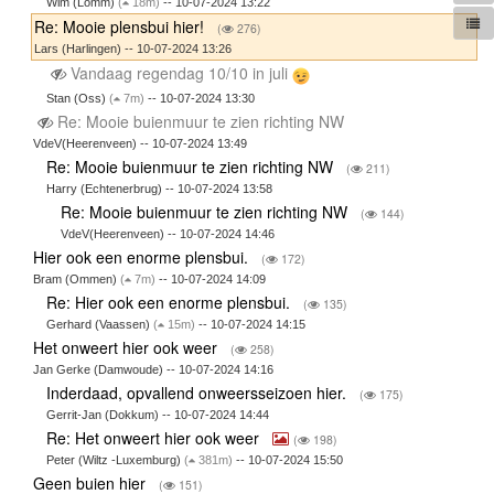
Wim (Lomm)
(
18m)
-- 10-07-2024 13:22
Re: Mooie plensbui hier!
(
276)
Lars (Harlingen) -- 10-07-2024 13:26
Vandaag regendag 10/10 in juli
Stan (Oss)
(
7m)
-- 10-07-2024 13:30
Re: Mooie buienmuur te zien richting NW
VdeV(Heerenveen) -- 10-07-2024 13:49
Re: Mooie buienmuur te zien richting NW
(
211)
Harry (Echtenerbrug) -- 10-07-2024 13:58
Re: Mooie buienmuur te zien richting NW
(
144)
VdeV(Heerenveen) -- 10-07-2024 14:46
Hier ook een enorme plensbui.
(
172)
Bram (Ommen)
(
7m)
-- 10-07-2024 14:09
Re: Hier ook een enorme plensbui.
(
135)
Gerhard (Vaassen)
(
15m)
-- 10-07-2024 14:15
Het onweert hier ook weer
(
258)
Jan Gerke (Damwoude) -- 10-07-2024 14:16
Inderdaad, opvallend onweersseizoen hier.
(
175)
Gerrit-Jan (Dokkum) -- 10-07-2024 14:44
Re: Het onweert hier ook weer
(
198)
Peter (Wiltz -Luxemburg)
(
381m)
-- 10-07-2024 15:50
Geen buien hier
(
151)