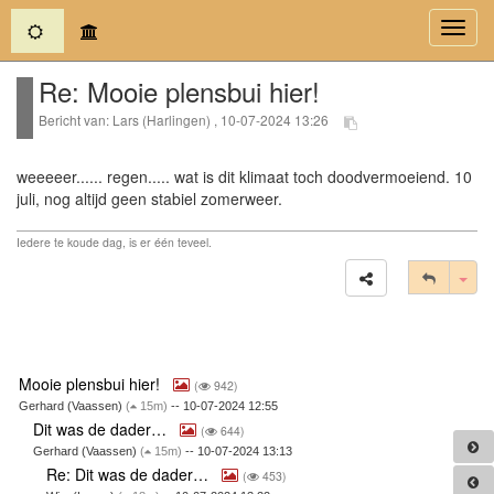
(current)
Toggl
navig
Re: Mooie plensbui hier!
Bericht van: Lars (Harlingen) , 10-07-2024 13:26
weeeeer...... regen..... wat is dit klimaat toch doodvermoeiend. 10
juli, nog altijd geen stabiel zomerweer.
Iedere te koude dag, is er één teveel.
Tog
Mooie plensbui hier!
(
942)
Gerhard (Vaassen)
(
15m)
-- 10-07-2024 12:55
Dit was de dader…
(
644)
Gerhard (Vaassen)
(
15m)
-- 10-07-2024 13:13
Re: Dit was de dader…
(
453)