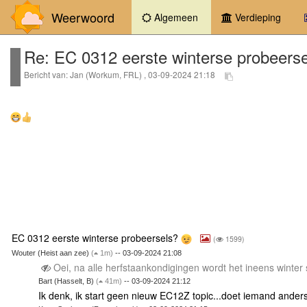
Weerwoord
(current)
Algemeen
Verdieping
Re: EC 0312 eerste winterse probeers
Bericht van: Jan (Workum, FRL) , 03-09-2024 21:18
EC 0312 eerste winterse probeersels?
(
1599)
Wouter (Heist aan zee)
(
1m)
-- 03-09-2024 21:08
Oei, na alle herfstaankondigingen wordt het ineens winter
Bart (Hasselt, B)
(
41m)
-- 03-09-2024 21:12
Ik denk, ik start geen nieuw EC12Z topic...doet iemand anders