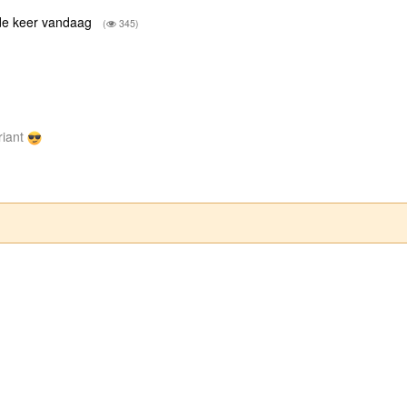
eede keer vandaag
(
345)
riant