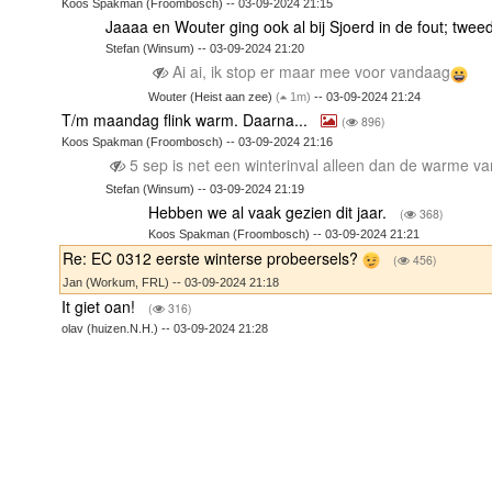
Koos Spakman (Froombosch) -- 03-09-2024 21:15
Jaaaa en Wouter ging ook al bij Sjoerd in de fout; tw
Stefan (Winsum) -- 03-09-2024 21:20
Ai ai, ik stop er maar mee voor vandaag
Wouter (Heist aan zee)
(
1m)
-- 03-09-2024 21:24
T/m maandag flink warm. Daarna...
(
896)
Koos Spakman (Froombosch) -- 03-09-2024 21:16
5 sep is net een winterinval alleen dan de warme va
Stefan (Winsum) -- 03-09-2024 21:19
Hebben we al vaak gezien dit jaar.
(
368)
Koos Spakman (Froombosch) -- 03-09-2024 21:21
Re: EC 0312 eerste winterse probeersels?
(
456)
Jan (Workum, FRL) -- 03-09-2024 21:18
It giet oan!
(
316)
olav (huizen.N.H.) -- 03-09-2024 21:28