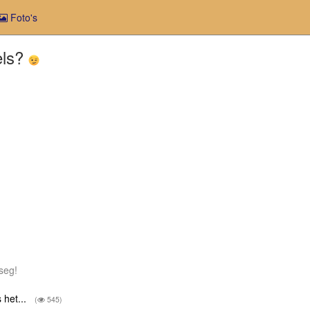
Foto's
els?
 seg!
 het...
(
545)