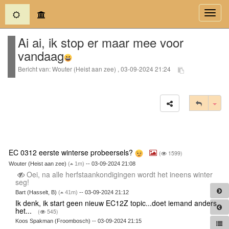
(current)
Toggl
navig
Ai ai, ik stop er maar mee voor
vandaag
Bericht van: Wouter (Heist aan zee) , 03-09-2024 21:24
Tog
EC 0312 eerste winterse probeersels?
(
1599)
Wouter (Heist aan zee)
(
1m)
-- 03-09-2024 21:08
Oei, na alle herfstaankondigingen wordt het ineens winter
seg!
Bart (Hasselt, B)
(
41m)
-- 03-09-2024 21:12
Ik denk, ik start geen nieuw EC12Z topic...doet iemand anders
het...
(
545)
Koos Spakman (Froombosch) -- 03-09-2024 21:15