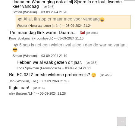
Jaaaa en Wouter ging ook al bij Sjoerd in de fout; tweede
keer vandaag
(
346)
Stefan (Winsum) -- 03-09-2024 21:20
Ai ai, ik stop er maar mee voor vandaag
Wouter (Heist aan zee)
(
1m)
-- 03-09-2024 21:24
T/m maandag flink warm. Daarna...
(
896)
Koos Spakman (Froombosch) -- 03-09-2024 21:16
5 sep is net een winterinval alleen dan de warme variant
Stefan (Winsum) -- 03-09-2024 21:19
Hebben we al vaak gezien dit jaar.
(
368)
Koos Spakman (Froombosch) -- 03-09-2024 21:21
Re: EC 0312 eerste winterse probeersels?
(
456)
Jan (Workum, FRL) -- 03-09-2024 21:18
It giet oan!
(
316)
olav (huizen.N.H.) -- 03-09-2024 21:28