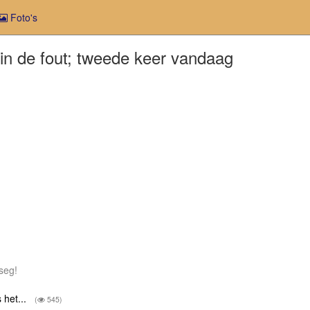
Foto's
 in de fout; tweede keer vandaag
 seg!
 het...
(
545)