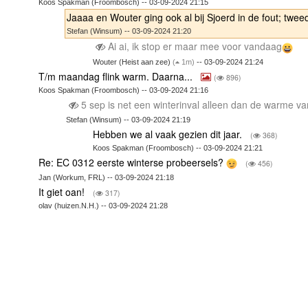
Koos Spakman (Froombosch) -- 03-09-2024 21:15
Jaaaa en Wouter ging ook al bij Sjoerd in de fout; tw
Stefan (Winsum) -- 03-09-2024 21:20
Ai ai, ik stop er maar mee voor vandaag
Wouter (Heist aan zee)
(
1m)
-- 03-09-2024 21:24
T/m maandag flink warm. Daarna...
(
896)
Koos Spakman (Froombosch) -- 03-09-2024 21:16
5 sep is net een winterinval alleen dan de warme va
Stefan (Winsum) -- 03-09-2024 21:19
Hebben we al vaak gezien dit jaar.
(
368)
Koos Spakman (Froombosch) -- 03-09-2024 21:21
Re: EC 0312 eerste winterse probeersels?
(
456)
Jan (Workum, FRL) -- 03-09-2024 21:18
It giet oan!
(
317)
olav (huizen.N.H.) -- 03-09-2024 21:28