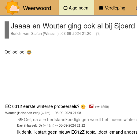
Weerwoord
(current)
Algemeen
Verdieping
Jaaaa en Wouter ging ook al bij Sjoerd
Bericht van: Stefan (Winsum) , 03-09-2024 21:20
Oei oei oei
EC 0312 eerste winterse probeersels?
(
1599)
Wouter (Heist aan zee)
(
1m)
-- 03-09-2024 21:08
Oei, na alle herfstaankondigingen wordt het ineens winter
Bart (Hasselt, B)
(
41m)
-- 03-09-2024 21:12
Ik denk, ik start geen nieuw EC12Z topic...doet iemand anders