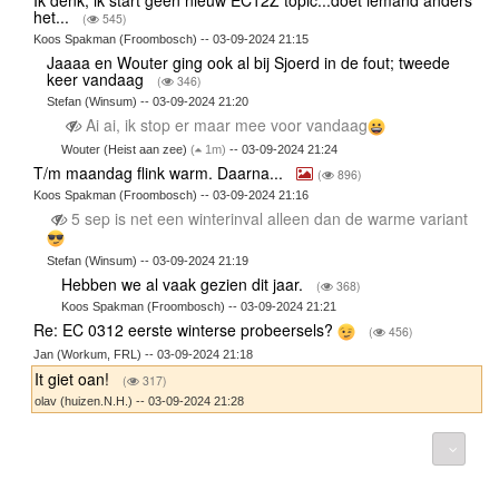
het...
(
545)
Koos Spakman (Froombosch) -- 03-09-2024 21:15
Jaaaa en Wouter ging ook al bij Sjoerd in de fout; tweede
keer vandaag
(
346)
Stefan (Winsum) -- 03-09-2024 21:20
Ai ai, ik stop er maar mee voor vandaag
Wouter (Heist aan zee)
(
1m)
-- 03-09-2024 21:24
T/m maandag flink warm. Daarna...
(
896)
Koos Spakman (Froombosch) -- 03-09-2024 21:16
5 sep is net een winterinval alleen dan de warme variant
Stefan (Winsum) -- 03-09-2024 21:19
Hebben we al vaak gezien dit jaar.
(
368)
Koos Spakman (Froombosch) -- 03-09-2024 21:21
Re: EC 0312 eerste winterse probeersels?
(
456)
Jan (Workum, FRL) -- 03-09-2024 21:18
It giet oan!
(
317)
olav (huizen.N.H.) -- 03-09-2024 21:28