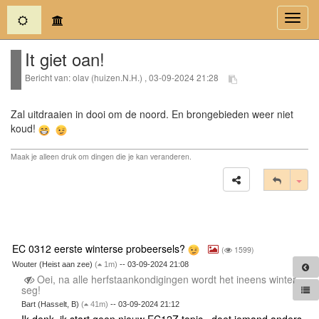
(current)
Toggl
navig
It giet oan!
Bericht van: olav (huizen.N.H.) , 03-09-2024 21:28
Zal uitdraaien in dooi om de noord. En brongebieden weer niet
koud!
Maak je alleen druk om dingen die je kan veranderen.
Tog
EC 0312 eerste winterse probeersels?
(
1599)
Wouter (Heist aan zee)
(
1m)
-- 03-09-2024 21:08
Oei, na alle herfstaankondigingen wordt het ineens winter
seg!
Bart (Hasselt, B)
(
41m)
-- 03-09-2024 21:12
Ik denk, ik start geen nieuw EC12Z topic...doet iemand anders