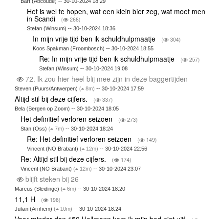
Bart (Abcoude) -- 30-10-2024 18:29
Het is wel te hopen, wat een klein bier zeg, wat moet men
in Scandi
(
268)
Stefan (Winsum) -- 30-10-2024 18:36
In mijn vrije tijd ben ik schuldhulpmaatje
(
304)
Koos Spakman (Froombosch) -- 30-10-2024 18:55
Re: In mijn vrije tijd ben ik schuldhulpmaatje
(
257)
Stefan (Winsum) -- 30-10-2024 19:08
72. Ik zou hier heel blij mee zijn in deze baggertijden
Steven (Puurs/Antwerpen)
(
8m)
-- 30-10-2024 17:59
Altijd stil bij deze cijfers.
(
337)
Bela (Bergen op Zoom) -- 30-10-2024 18:05
Het definitief verloren seizoen
(
273)
Stan (Oss)
(
7m)
-- 30-10-2024 18:24
Re: Het definitief verloren seizoen
(
149)
Vincent (NO Brabant)
(
12m)
-- 30-10-2024 22:56
Re: Altijd stil bij deze cijfers.
(
174)
Vincent (NO Brabant)
(
12m)
-- 30-10-2024 23:07
blijft steken bij 26
Marcus (Sleidinge)
(
6m)
-- 30-10-2024 18:20
11,1 H
(
196)
Julian (Arnhem)
(
10m)
-- 30-10-2024 18:24
Voor minder dan 150 Hellmann kom ik mijn bed niet uit!