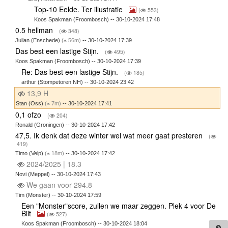
Top-10 Eelde. Ter illustratie
(
553)
Koos Spakman (Froombosch) -- 30-10-2024 17:48
0.5 hellman
(
348)
Julian (Enschede)
(
56m)
-- 30-10-2024 17:39
Das best een lastige Stijn.
(
495)
Koos Spakman (Froombosch) -- 30-10-2024 17:39
Re: Das best een lastige Stijn.
(
185)
arthur (Stompetoren NH) -- 30-10-2024 23:42
13,9 H
Stan (Oss)
(
7m)
-- 30-10-2024 17:41
0,1 ofzo
(
204)
Ronald (Groningen) -- 30-10-2024 17:42
47,5. Ik denk dat deze winter wel wat meer gaat presteren
(
419)
Timo (Velp)
(
18m)
-- 30-10-2024 17:42
2024/2025 | 18.3
Novi (Meppel) -- 30-10-2024 17:43
We gaan voor 294.8
Tim (Monster) -- 30-10-2024 17:59
Een "Monster"score, zullen we maar zeggen. Plek 4 voor De
Bilt
(
527)
Koos Spakman (Froombosch) -- 30-10-2024 18:04