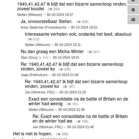
1940,41,42,47 ik blijf dat een bizarre samenloop vinden,
zoveel koudei
(
305)
Stefan (Winsum) -- 30-10-2024 18:37
Ja, onvoorstelbaar Stefan.
(
258)
Koos Spakman (Froombosch) -- 30-10-2024 19:01
Interessante verhalen ook, ondanks het leed, absoluut
(
212)
Stefan (Winsum) -- 30-10-2024 19:11
Nu dan graag een Micha-Winter
(
221)
Stan (Oss)
(
7m)
-- 30-10-2024 19:01
Re: 1940,41,42,47 ik blijf dat een bizarre samenloop
vinden, zoveel ko
(
235)
Jaap (Enkhuizen) -- 30-10-2024 21:06
Re: 1940,41,42,47 ik blijf dat een bizarre samenloop
vinden, zoveel ko
(
187)
Jan (Workum, FRL) -- 30-10-2024 21:22
Exact een consolidatie na de battle of Britain en de
winter had weinig
(
181)
Stefan (Winsum) -- 30-10-2024 21:38
Re: Exact een consolidatie na de battle of Britain
en de winter had we
(
168)
Jan (Workum, FRL) -- 30-10-2024 21:46
Het is niet te hopen.
(
330)