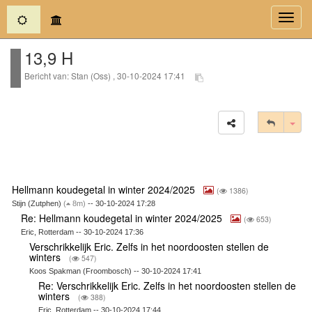
(current)
Toggl
navig
13,9 H
Bericht van: Stan (Oss) , 30-10-2024 17:41
Tog
Hellmann koudegetal in winter 2024/2025
(
1386)
Stijn (Zutphen)
(
8m)
-- 30-10-2024 17:28
Re: Hellmann koudegetal in winter 2024/2025
(
653)
Eric, Rotterdam -- 30-10-2024 17:36
Verschrikkelijk Eric. Zelfs in het noordoosten stellen de
winters
(
547)
Koos Spakman (Froombosch) -- 30-10-2024 17:41
Re: Verschrikkelijk Eric. Zelfs in het noordoosten stellen de
winters
(
388)
Eric, Rotterdam -- 30-10-2024 17:44