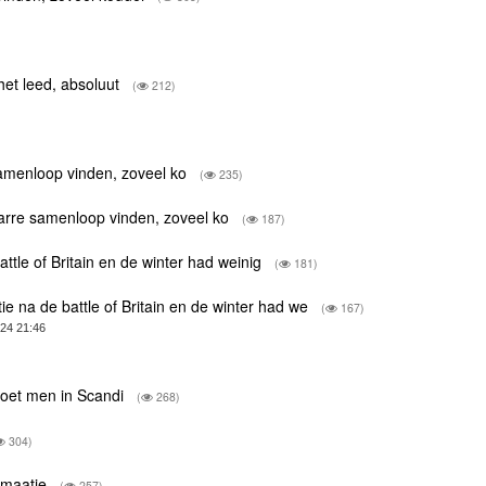
het leed, absoluut
(
212)
 samenloop vinden, zoveel ko
(
235)
izarre samenloop vinden, zoveel ko
(
187)
ttle of Britain en de winter had weinig
(
181)
ie na de battle of Britain en de winter had we
(
167)
24 21:46
 moet men in Scandi
(
268)
304)
lpmaatje
(
257)