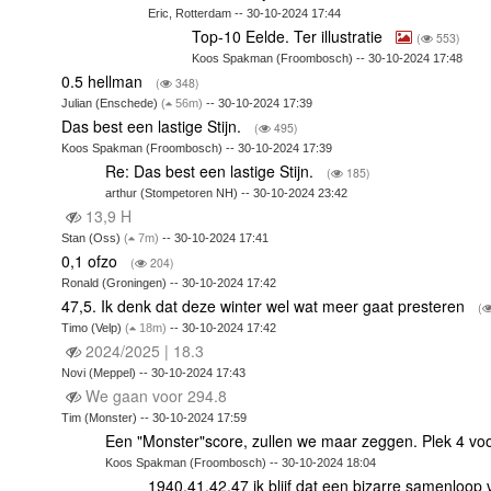
Eric, Rotterdam -- 30-10-2024 17:44
Top-10 Eelde. Ter illustratie
(
553)
Koos Spakman (Froombosch) -- 30-10-2024 17:48
0.5 hellman
(
348)
Julian (Enschede)
(
56m)
-- 30-10-2024 17:39
Das best een lastige Stijn.
(
495)
Koos Spakman (Froombosch) -- 30-10-2024 17:39
Re: Das best een lastige Stijn.
(
185)
arthur (Stompetoren NH) -- 30-10-2024 23:42
13,9 H
Stan (Oss)
(
7m)
-- 30-10-2024 17:41
0,1 ofzo
(
204)
Ronald (Groningen) -- 30-10-2024 17:42
47,5. Ik denk dat deze winter wel wat meer gaat presteren
(
Timo (Velp)
(
18m)
-- 30-10-2024 17:42
2024/2025 | 18.3
Novi (Meppel) -- 30-10-2024 17:43
We gaan voor 294.8
Tim (Monster) -- 30-10-2024 17:59
Een "Monster"score, zullen we maar zeggen. Plek 4 voo
Koos Spakman (Froombosch) -- 30-10-2024 18:04
1940,41,42,47 ik blijf dat een bizarre samenloop