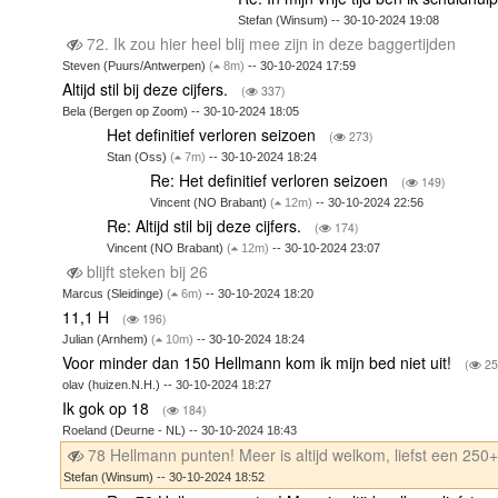
Stefan (Winsum) -- 30-10-2024 19:08
72. Ik zou hier heel blij mee zijn in deze baggertijden
Steven (Puurs/Antwerpen)
(
8m)
-- 30-10-2024 17:59
Altijd stil bij deze cijfers.
(
337)
Bela (Bergen op Zoom) -- 30-10-2024 18:05
Het definitief verloren seizoen
(
273)
Stan (Oss)
(
7m)
-- 30-10-2024 18:24
Re: Het definitief verloren seizoen
(
149)
Vincent (NO Brabant)
(
12m)
-- 30-10-2024 22:56
Re: Altijd stil bij deze cijfers.
(
174)
Vincent (NO Brabant)
(
12m)
-- 30-10-2024 23:07
blijft steken bij 26
Marcus (Sleidinge)
(
6m)
-- 30-10-2024 18:20
11,1 H
(
196)
Julian (Arnhem)
(
10m)
-- 30-10-2024 18:24
Voor minder dan 150 Hellmann kom ik mijn bed niet uit!
(
25
olav (huizen.N.H.) -- 30-10-2024 18:27
Ik gok op 18
(
184)
Roeland (Deurne - NL) -- 30-10-2024 18:43
78 Hellmann punten! Meer is altijd welkom, liefst een 250
Stefan (Winsum) -- 30-10-2024 18:52