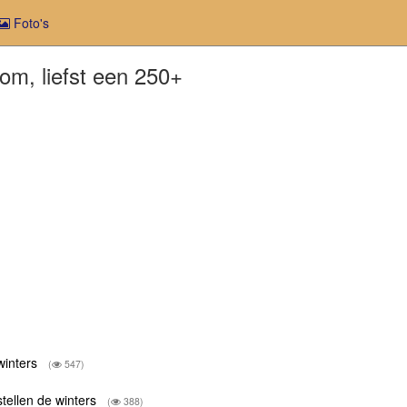
Foto's
om, liefst een 250+
 winters
(
547)
stellen de winters
(
388)