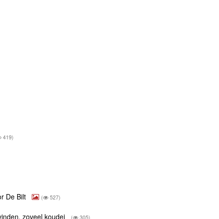
419)
r De Bilt
(
527)
 vinden, zoveel koudei
(
305)