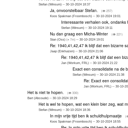
Stefan (Winsum) -- 30-10-2024 18:37
Ja, onvoorstelbaar Stefan.
(
257)
Koos Spakman (Froombosch) -- 30-10-2024 19:01
Interessante verhalen ook, ondanks 
Stefan (Winsum) -- 30-10-2024 19:11
Nu dan graag een Micha-Winter
(
221)
Stan (Oss)
(
7m)
-- 30-10-2024 19:01
Re: 1940,41,42,47 ik blijf dat een bizarre
Jaap (Enkhuizen) -- 30-10-2024 21:06
Re: 1940,41,42,47 ik blijf dat een b
Jan (Workum, FRL) -- 30-10-2024 21:22
Exact een consolidatie na de ba
Stefan (Winsum) -- 30-10-2024 21:38
Re: Exact een consolidat
Jan (Workum, FRL) -- 30-10-20
Het is niet te hopen.
(
330)
Bart (Abcoude) -- 30-10-2024 18:29
Het is wel te hopen, wat een klein bier zeg, wat
Stefan (Winsum) -- 30-10-2024 18:36
In mijn vrije tijd ben ik schuldhulpmaatje
(
Koos Spakman (Froombosch) -- 30-10-2024 18:55
Re: In mijn vrije tijd ben ik schuldhu