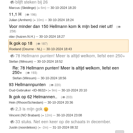
blijft steken bij 26
Marcus (Sleidinge)
(
6m)
-- 30-10-2024 18:20
11,1 H
(
196)
Julian (Arnhem)
(
10m)
-- 30-10-2024 18:24
Voor minder dan 150 Hellmann kom ik mijn bed niet uit!
(
258)
olav (huizen.N.H.) -- 30-10-2024 18:27
Ik gok op 18
(
187)
Roeland (Deurne - NL) -- 30-10-2024 18:43
78 Hellmann punten! Meer is altijd welkom, liefst een 250+
Stefan (Winsum) -- 30-10-2024 18:52
Re: 78 Hellmann punten! Meer is altijd welkom, liefst een
250+
(
193)
Stefan (Winsum) -- 30-10-2024 18:56
93 Hellmannpunten
(
220)
Oud-Gebruiker <ID-8632>
(
9m)
-- 30-10-2024 20:10
Ik gok op 62 Helmannen..
(
203)
Hein (Rhoon/Schiedam) -- 30-10-2024 20:36
2,3 is mijn gok
Vincent (NO Brabant)
(
12m)
-- 30-10-2024 23:08
33 stuks. Net een keer op de schaats in december.
Justin (noordeloos)
(
-2m)
-- 31-10-2024 08:32