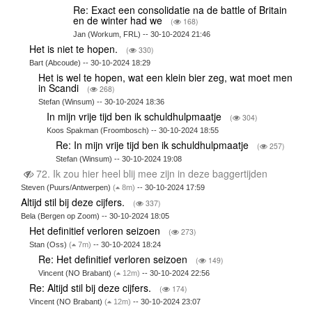
Re: Exact een consolidatie na de battle of Britain
en de winter had we
(
168)
Jan (Workum, FRL) -- 30-10-2024 21:46
Het is niet te hopen.
(
330)
Bart (Abcoude) -- 30-10-2024 18:29
Het is wel te hopen, wat een klein bier zeg, wat moet men
in Scandi
(
268)
Stefan (Winsum) -- 30-10-2024 18:36
In mijn vrije tijd ben ik schuldhulpmaatje
(
304)
Koos Spakman (Froombosch) -- 30-10-2024 18:55
Re: In mijn vrije tijd ben ik schuldhulpmaatje
(
257)
Stefan (Winsum) -- 30-10-2024 19:08
72. Ik zou hier heel blij mee zijn in deze baggertijden
Steven (Puurs/Antwerpen)
(
8m)
-- 30-10-2024 17:59
Altijd stil bij deze cijfers.
(
337)
Bela (Bergen op Zoom) -- 30-10-2024 18:05
Het definitief verloren seizoen
(
273)
Stan (Oss)
(
7m)
-- 30-10-2024 18:24
Re: Het definitief verloren seizoen
(
149)
Vincent (NO Brabant)
(
12m)
-- 30-10-2024 22:56
Re: Altijd stil bij deze cijfers.
(
174)
Vincent (NO Brabant)
(
12m)
-- 30-10-2024 23:07