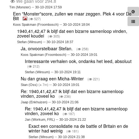
We gaan voor 294.8
Tim (Monster) -- 30-10-2024 17:59
Een "Monster"score, zullen we maar zeggen. Plek 4 voor De
Bilt
(
527)
Koos Spakman (Froombosch) -- 30-10-2024 18:04
1940,41,42,47 ik blijf dat een bizarre samenloop vinden,
zoveel koudei
(
305)
Stefan (Winsum) -- 30-10-2024 18:37
Ja, onvoorstelbaar Stefan.
(
258)
Koos Spakman (Froombosch) -- 30-10-2024 19:01
Interessante verhalen ook, ondanks het leed, absoluut
(
212)
Stefan (Winsum) -- 30-10-2024 19:11
Nu dan graag een Micha-Winter
(
221)
Stan (Oss)
(
7m)
-- 30-10-2024 19:01
Re: 1940,41,42,47 ik blijf dat een bizarre samenloop
vinden, zoveel ko
(
236)
Jaap (Enkhuizen) -- 30-10-2024 21:06
Re: 1940,41,42,47 ik blijf dat een bizarre samenloop
vinden, zoveel ko
(
187)
Jan (Workum, FRL) -- 30-10-2024 21:22
Exact een consolidatie na de battle of Britain en de
winter had weinig
(
181)
Stefan (Winsum) -- 30-10-2024 21:38