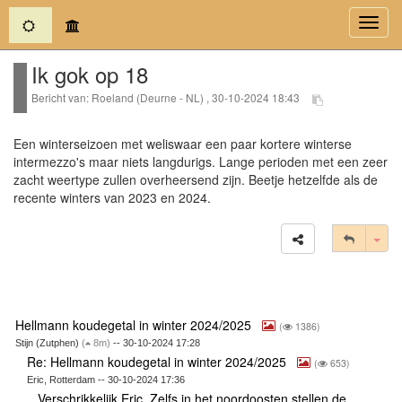
(current)
Toggl
navig
Ik gok op 18
Bericht van: Roeland (Deurne - NL) , 30-10-2024 18:43
Een winterseizoen met weliswaar een paar kortere winterse
intermezzo's maar niets langdurigs. Lange perioden met een zeer
zacht weertype zullen overheersend zijn. Beetje hetzelfde als de
recente winters van 2023 en 2024.
Tog
Hellmann koudegetal in winter 2024/2025
(
1386)
Stijn (Zutphen)
(
8m)
-- 30-10-2024 17:28
Re: Hellmann koudegetal in winter 2024/2025
(
653)
Eric, Rotterdam -- 30-10-2024 17:36
Verschrikkelijk Eric. Zelfs in het noordoosten stellen de