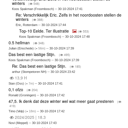
winters
(
548)
Koos Spakman (Froombosch) -- 30-10-2024 17:41
Re: Verschrikkelijk Eric. Zelfs in het noordoosten stellen de
winters
(
388)
Eric, Rotterdam -- 30-10-2024 17:44
Top-10 Eelde. Ter illustratie
(
553)
Koos Spakman (Froombosch) -- 30-10-2024 17:48
0.5 hellman
(
348)
Julian (Enschede)
(
56m)
-- 30-10-2024 17:39
Das best een lastige Stijn.
(
495)
Koos Spakman (Froombosch) -- 30-10-2024 17:39
Re: Das best een lastige Stijn.
(
185)
arthur (Stompetoren NH) -- 30-10-2024 23:42
13,9 H
Stan (Oss)
(
7m)
-- 30-10-2024 17:41
0,1 ofzo
(
204)
Ronald (Groningen) -- 30-10-2024 17:42
47,5. Ik denk dat deze winter wel wat meer gaat presteren
(
419)
Timo (Velp)
(
18m)
-- 30-10-2024 17:42
2024/2025 | 18.3
Novi (Meppel) -- 30-10-2024 17:43