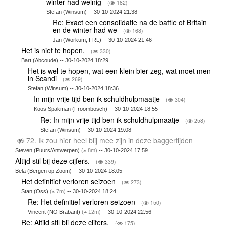
winter had weinig
(
182)
Stefan (Winsum) -- 30-10-2024 21:38
Re: Exact een consolidatie na de battle of Britain
en de winter had we
(
168)
Jan (Workum, FRL) -- 30-10-2024 21:46
Het is niet te hopen.
(
330)
Bart (Abcoude) -- 30-10-2024 18:29
Het is wel te hopen, wat een klein bier zeg, wat moet men
in Scandi
(
269)
Stefan (Winsum) -- 30-10-2024 18:36
In mijn vrije tijd ben ik schuldhulpmaatje
(
304)
Koos Spakman (Froombosch) -- 30-10-2024 18:55
Re: In mijn vrije tijd ben ik schuldhulpmaatje
(
258)
Stefan (Winsum) -- 30-10-2024 19:08
72. Ik zou hier heel blij mee zijn in deze baggertijden
Steven (Puurs/Antwerpen)
(
8m)
-- 30-10-2024 17:59
Altijd stil bij deze cijfers.
(
339)
Bela (Bergen op Zoom) -- 30-10-2024 18:05
Het definitief verloren seizoen
(
273)
Stan (Oss)
(
7m)
-- 30-10-2024 18:24
Re: Het definitief verloren seizoen
(
150)
Vincent (NO Brabant)
(
12m)
-- 30-10-2024 22:56
Re: Altijd stil bij deze cijfers.
(
175)