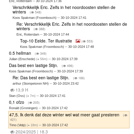
Eric, Rotterdam -- 30-10-2024 17:36
Verschrikkelijk Eric. Zelfs in het noordoosten stellen de
winters
(
548)
Koos Spakman (Froombosch) -- 30-10-2024 17:41
Re: Verschrikkelijk Eric. Zelfs in het noordoosten stellen de
winters
(
388)
Eric, Rotterdam -- 30-10-2024 17:44
Top-10 Eelde. Ter illustratie
(
553)
Koos Spakman (Froombosch) -- 30-10-2024 17:48
0.5 hellman
(
349)
Julian (Enschede)
(
56m)
-- 30-10-2024 17:39
Das best een lastige Stijn.
(
496)
Koos Spakman (Froombosch) -- 30-10-2024 17:39
Re: Das best een lastige Stijn.
(
186)
arthur (Stompetoren NH) -- 30-10-2024 23:42
13,9 H
Stan (Oss)
(
7m)
-- 30-10-2024 17:41
0,1 ofzo
(
205)
Ronald (Groningen) -- 30-10-2024 17:42
47,5. Ik denk dat deze winter wel wat meer gaat presteren
(
421)
Timo (Velp)
(
18m)
-- 30-10-2024 17:42
2024/2025 | 18.3