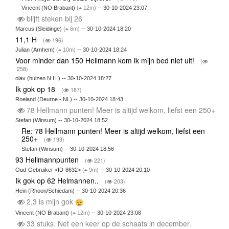
Vincent (NO Brabant)
(
12m)
-- 30-10-2024 23:07
blijft steken bij 26
Marcus (Sleidinge)
(
6m)
-- 30-10-2024 18:20
11,1 H
(
196)
Julian (Arnhem)
(
10m)
-- 30-10-2024 18:24
Voor minder dan 150 Hellmann kom ik mijn bed niet uit!
(
258)
olav (huizen.N.H.) -- 30-10-2024 18:27
Ik gok op 18
(
187)
Roeland (Deurne - NL) -- 30-10-2024 18:43
78 Hellmann punten! Meer is altijd welkom, liefst een 250+
Stefan (Winsum) -- 30-10-2024 18:52
Re: 78 Hellmann punten! Meer is altijd welkom, liefst een
250+
(
193)
Stefan (Winsum) -- 30-10-2024 18:56
93 Hellmannpunten
(
221)
Oud-Gebruiker <ID-8632>
(
9m)
-- 30-10-2024 20:10
Ik gok op 62 Helmannen..
(
203)
Hein (Rhoon/Schiedam) -- 30-10-2024 20:36
2,3 is mijn gok
Vincent (NO Brabant)
(
12m)
-- 30-10-2024 23:08
33 stuks. Net een keer op de schaats in december.