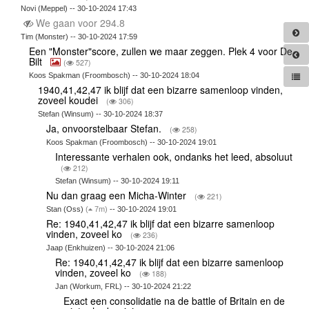
Novi (Meppel) -- 30-10-2024 17:43
We gaan voor 294.8
Tim (Monster) -- 30-10-2024 17:59
Een "Monster"score, zullen we maar zeggen. Plek 4 voor De
Bilt
(
527)
Koos Spakman (Froombosch) -- 30-10-2024 18:04
1940,41,42,47 ik blijf dat een bizarre samenloop vinden,
zoveel koudei
(
306)
Stefan (Winsum) -- 30-10-2024 18:37
Ja, onvoorstelbaar Stefan.
(
258)
Koos Spakman (Froombosch) -- 30-10-2024 19:01
Interessante verhalen ook, ondanks het leed, absoluut
(
212)
Stefan (Winsum) -- 30-10-2024 19:11
Nu dan graag een Micha-Winter
(
221)
Stan (Oss)
(
7m)
-- 30-10-2024 19:01
Re: 1940,41,42,47 ik blijf dat een bizarre samenloop
vinden, zoveel ko
(
236)
Jaap (Enkhuizen) -- 30-10-2024 21:06
Re: 1940,41,42,47 ik blijf dat een bizarre samenloop
vinden, zoveel ko
(
188)
Jan (Workum, FRL) -- 30-10-2024 21:22
Exact een consolidatie na de battle of Britain en de