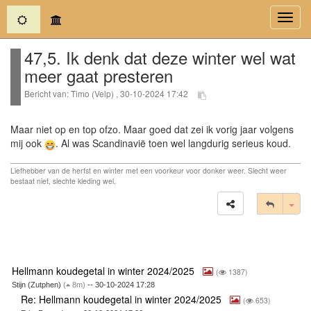
(current)
Toggl
navig
47,5. Ik denk dat deze winter wel wat
meer gaat presteren
Bericht van: Timo (Velp) , 30-10-2024 17:42
Maar niet op en top ofzo. Maar goed dat zei ik vorig jaar volgens
mij ook
. Al was Scandinavië toen wel langdurig serieus koud.
Liefhebber van de herfst en winter met een voorkeur voor donker weer. Slecht weer
bestaat niet, slechte kleding wel.
Tog
Hellmann koudegetal in winter 2024/2025
(
1387)
Stijn (Zutphen)
(
8m)
-- 30-10-2024 17:28
Re: Hellmann koudegetal in winter 2024/2025
(
653)