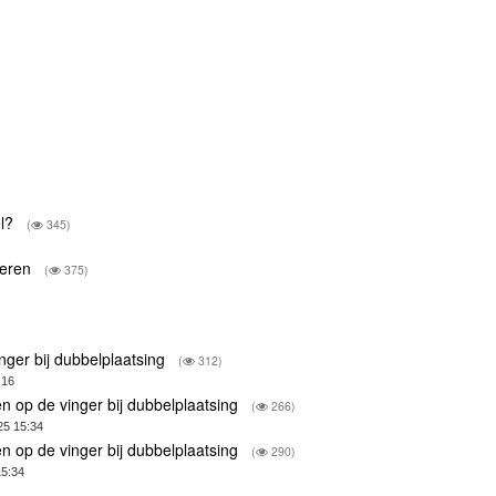
el?
(
345)
pteren
(
375)
inger bij dubbelplaatsing
(
312)
:16
en op de vinger bij dubbelplaatsing
(
266)
25 15:34
en op de vinger bij dubbelplaatsing
(
290)
15:34