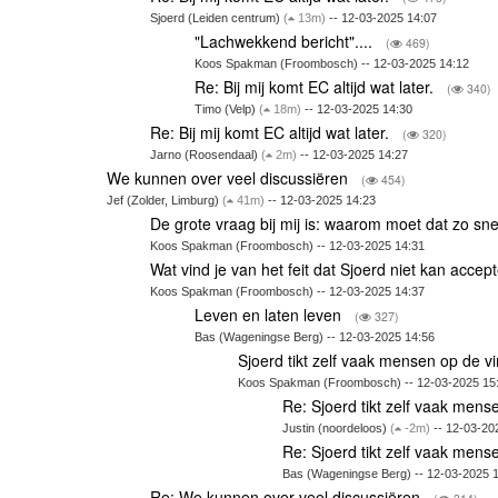
Sjoerd (Leiden centrum)
(
13m)
-- 12-03-2025 14:07
"Lachwekkend bericht"....
(
469)
Koos Spakman (Froombosch) -- 12-03-2025 14:12
Re: Bij mij komt EC altijd wat later.
(
340)
Timo (Velp)
(
18m)
-- 12-03-2025 14:30
Re: Bij mij komt EC altijd wat later.
(
320)
Jarno (Roosendaal)
(
2m)
-- 12-03-2025 14:27
We kunnen over veel discussiëren
(
454)
Jef (Zolder, Limburg)
(
41m)
-- 12-03-2025 14:23
De grote vraag bij mij is: waarom moet dat zo sn
Koos Spakman (Froombosch) -- 12-03-2025 14:31
Wat vind je van het feit dat Sjoerd niet kan acce
Koos Spakman (Froombosch) -- 12-03-2025 14:37
Leven en laten leven
(
327)
Bas (Wageningse Berg) -- 12-03-2025 14:56
Sjoerd tikt zelf vaak mensen op de v
Koos Spakman (Froombosch) -- 12-03-2025 15
Re: Sjoerd tikt zelf vaak mens
Justin (noordeloos)
(
-2m)
-- 12-03-20
Re: Sjoerd tikt zelf vaak mens
Bas (Wageningse Berg) -- 12-03-2025 
Re: We kunnen over veel discussiëren