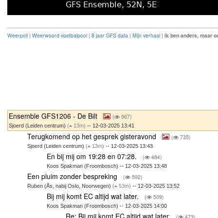
Weerpoll
|
Weerwoord voetbalpool
|
8 jaar GFS data
|
Mijn verhaal
|
ik ben anders, maar oo
Ensemble GFS1206 - De Bilt
(
967)
Sjoerd (Leiden centrum)
(
13m)
-- 12-03-2025 13:41
Terugkomend op het gesprek gisteravond
(
735)
Sjoerd (Leiden centrum)
(
13m)
-- 12-03-2025 13:43
En bij mij om 19:28 en 07:28.
(
484)
Koos Spakman (Froombosch) -- 12-03-2025 13:48
Een pluim zonder bespreking
(
592)
Ruben (Ås, nabij Oslo, Noorwegen)
(
53m)
-- 12-03-2025 13:52
Bij mij komt EC altijd wat later.
(
509)
Koos Spakman (Froombosch) -- 12-03-2025 14:00
Re: Bij mij komt EC altijd wat later.
(
473)