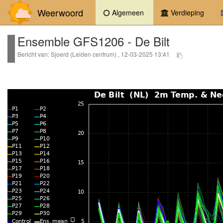
Weerwoord
(current)
Algemeen
Verdieping
Ensemble GFS1206 - De Bilt
Bericht van: Sjoerd (Leiden centrum) , 12-03-2025 13:41