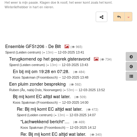
Het weer is mijn passie. Klagen doe ik nooit; het weer komt zoals het komt.
Winterliefhebber in hart en nieren.
Tog
Ensemble GFS1206 - De Bilt
(
965)
Sjoerd (Leiden centrum)
(
13m)
-- 12-03-2025 13:41
Terugkomend op het gesprek gisteravond
(
734)
Sjoerd (Leiden centrum)
(
13m)
-- 12-03-2025 13:43
En bij mij om 19:28 en 07:28.
(
484)
Koos Spakman (Froombosch) -- 12-03-2025 13:48
Een pluim zonder bespreking
(
592)
Ruben (Ås, nabij Oslo, Noorwegen)
(
53m)
-- 12-03-2025 13:52
Bij mij komt EC altijd wat later.
(
509)
Koos Spakman (Froombosch) -- 12-03-2025 14:00
Re: Bij mij komt EC altijd wat later.
(
472)
Sjoerd (Leiden centrum)
(
13m)
-- 12-03-2025 14:07
"Lachwekkend bericht"....
(
469)
Koos Spakman (Froombosch) -- 12-03-2025 14:12
Re: Bij mij komt EC altijd wat later.
(
340)