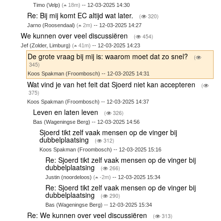
Timo (Velp)
(
18m)
-- 12-03-2025 14:30
Re: Bij mij komt EC altijd wat later.
(
320)
Jarno (Roosendaal)
(
2m)
-- 12-03-2025 14:27
We kunnen over veel discussiëren
(
454)
Jef (Zolder, Limburg)
(
41m)
-- 12-03-2025 14:23
De grote vraag bij mij is: waarom moet dat zo snel?
(
345)
Koos Spakman (Froombosch) -- 12-03-2025 14:31
Wat vind je van het feit dat Sjoerd niet kan accepteren
(
375)
Koos Spakman (Froombosch) -- 12-03-2025 14:37
Leven en laten leven
(
326)
Bas (Wageningse Berg) -- 12-03-2025 14:56
Sjoerd tikt zelf vaak mensen op de vinger bij
dubbelplaatsing
(
312)
Koos Spakman (Froombosch) -- 12-03-2025 15:16
Re: Sjoerd tikt zelf vaak mensen op de vinger bij
dubbelplaatsing
(
266)
Justin (noordeloos)
(
-2m)
-- 12-03-2025 15:34
Re: Sjoerd tikt zelf vaak mensen op de vinger bij
dubbelplaatsing
(
290)
Bas (Wageningse Berg) -- 12-03-2025 15:34
Re: We kunnen over veel discussiëren
(
313)