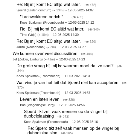
Re: Bij mij komt EC altijd wat later.
(
472)
Sjoerd (Leiden centrum)
(
13m)
-- 12-03-2025 14:07
"Lachwekkend bericht"....
(
469)
Koos Spakman (Froombosch) -- 12-03-2025 14:12
Re: Bij mij komt EC altijd wat later.
(
340)
Timo (Velp)
(
18m)
-- 12-03-2025 14:30
Re: Bij mij komt EC altijd wat later.
(
320)
Jarno (Roosendaal)
(
2m)
-- 12-03-2025 14:27
We kunnen over veel discussiëren
(
454)
Jef (Zolder, Limburg)
(
41m)
-- 12-03-2025 14:23
De grote vraag bij mij is: waarom moet dat zo snel?
(
344)
Koos Spakman (Froombosch) -- 12-03-2025 14:31
Wat vind je van het feit dat Sjoerd niet kan accepteren
(
375)
Koos Spakman (Froombosch) -- 12-03-2025 14:37
Leven en laten leven
(
326)
Bas (Wageningse Berg) -- 12-03-2025 14:56
Sjoerd tikt zelf vaak mensen op de vinger bij
dubbelplaatsing
(
312)
Koos Spakman (Froombosch) -- 12-03-2025 15:16
Re: Sjoerd tikt zelf vaak mensen op de vinger bij
dubbelplaatsing
(
265)