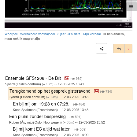
Weerpoll
|
Weerwoord voetbalpool
|
8 jaar GFS data
|
Mijn verhaal
|
ik ben anders,
maar ook ik mag er zijn
Tog
Ensemble GFS1206 - De Bilt
(
965)
Sjoerd (Leiden centrum)
(
13m)
-- 12-03-2025 13:41
Terugkomend op het gesprek gisteravond
(
734)
Sjoerd (Leiden centrum)
(
13m)
-- 12-03-2025 13:43
En bij mij om 19:28 en 07:28.
(
484)
Koos Spakman (Froombosch) -- 12-03-2025 13:48
Een pluim zonder bespreking
(
591)
Ruben (Ås, nabij Oslo, Noorwegen)
(
53m)
-- 12-03-2025 13:52
Bij mij komt EC altijd wat later.
(
509)
Koos Spakman (Froombosch) -- 12-03-2025 14:00