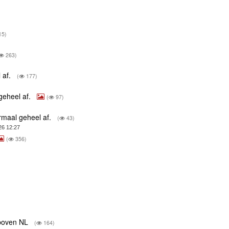
15)
263)
 af.
(
177)
geheel af.
(
97)
rmaal geheel af.
(
43)
26 12:27
(
356)
 boven NL
(
164)