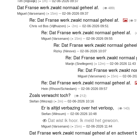
Tim (Rijswijk)
(
1m)
-- 02-06-2026 09:37
Dat Franse werk zwakt normaal geheel af.
(
489)
Miguel (Varsenare)
(
15m)
-- 02-06-2026 09:37
Re: Dat Franse werk zwakt normaal geheel af.
(
5
Chris vd Bos (Vijfhuizen)
(
-2m)
-- 02-06-2026 09:51
Re: Dat Franse werk zwakt normaal geheel af.
(
Miguel (Varsenare)
(
15m)
-- 02-06-2026 09:55
Re: Dat Franse werk zwakt normaal geheel
Rizky (Ninove) -- 02-06-2026 10:07
Re: Dat Franse werk zwakt normaal 
Marijn (Snellegem)
(
12m)
-- 02-06-2026 11:43
Re: Dat Franse werk zwakt no
Miguel (Varsenare)
(
15m)
-- 02-06-20
Re: Dat Franse werk zwakt normaal geheel af.
Hein (Rhoon/Schiedam) -- 02-06-2026 09:57
Zoals verwacht toch?
(
212)
Stefan (Wezep)
(
2m)
-- 02-06-2026 10:16
Er is altijd verbazing over het verloop,
(
143)
Stefan (Winsum) -- 02-06-2026 10:48
Dat wist ik hoor. Ik meld het gewoon.
Miguel (Varsenare)
(
15m)
-- 02-06-2026 11:44
Dat Franse werk zwakt normaal geheel af en activeert