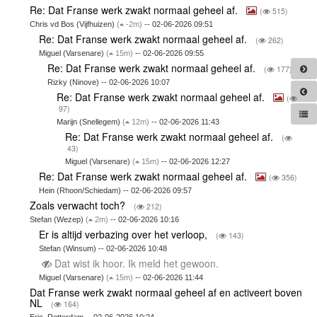
Re: Dat Franse werk zwakt normaal geheel af.
(
515)
Chris vd Bos (Vijfhuizen)
(
-2m)
-- 02-06-2026 09:51
Re: Dat Franse werk zwakt normaal geheel af.
(
262)
Miguel (Varsenare)
(
15m)
-- 02-06-2026 09:55
Re: Dat Franse werk zwakt normaal geheel af.
(
177)
Rizky (Ninove) -- 02-06-2026 10:07
Re: Dat Franse werk zwakt normaal geheel af.
(
97)
Marijn (Snellegem)
(
12m)
-- 02-06-2026 11:43
Re: Dat Franse werk zwakt normaal geheel af.
(
43)
Miguel (Varsenare)
(
15m)
-- 02-06-2026 12:27
Re: Dat Franse werk zwakt normaal geheel af.
(
356)
Hein (Rhoon/Schiedam) -- 02-06-2026 09:57
Zoals verwacht toch?
(
212)
Stefan (Wezep)
(
2m)
-- 02-06-2026 10:16
Er is altijd verbazing over het verloop,
(
143)
Stefan (Winsum) -- 02-06-2026 10:48
Dat wist ik hoor. Ik meld het gewoon.
Miguel (Varsenare)
(
15m)
-- 02-06-2026 11:44
Dat Franse werk zwakt normaal geheel af en activeert boven
NL
(
164)
Eric, Rotterdam -- 02-06-2026 10:24