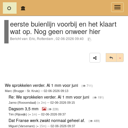
(current)
Toggl
navig
eerste buienlijn voorbij en het klaart
wat op. Nog geen onweer hier
Bericht van: Eric, Rotterdam , 02-06-2026 09:40
Tog
We sprokkelen verder. Al 1 mm voor juni
(
711)
Marc (Brugge - St. Kruis) -- 02-06-2026 09:13
Re: We sprokkelen verder. Al 1 mm voor juni
(
191)
Jarno (Roosendaal)
(
2m)
-- 02-06-2026 09:15
Dagsom 3,5 mm
(
228)
Tim (Rijswijk)
(
1m)
-- 02-06-2026 09:37
Dat Franse werk zwakt normaal geheel af.
(
489)
Miguel (Varsenare)
(
15m)
-- 02-06-2026 09:37