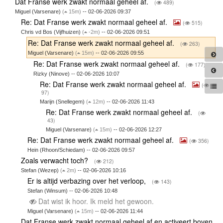
Dat Franse werk zwakt normaal geheel af.
(
489)
Miguel (Varsenare)
(
15m)
-- 02-06-2026 09:37
Re: Dat Franse werk zwakt normaal geheel af.
(
515)
Chris vd Bos (Vijfhuizen)
(
-2m)
-- 02-06-2026 09:51
Re: Dat Franse werk zwakt normaal geheel af.
(
263)
Miguel (Varsenare)
(
15m)
-- 02-06-2026 09:55
Re: Dat Franse werk zwakt normaal geheel af.
(
177)
Rizky (Ninove) -- 02-06-2026 10:07
Re: Dat Franse werk zwakt normaal geheel af.
(
97)
Marijn (Snellegem)
(
12m)
-- 02-06-2026 11:43
Re: Dat Franse werk zwakt normaal geheel af.
(
43)
Miguel (Varsenare)
(
15m)
-- 02-06-2026 12:27
Re: Dat Franse werk zwakt normaal geheel af.
(
356)
Hein (Rhoon/Schiedam) -- 02-06-2026 09:57
Zoals verwacht toch?
(
212)
Stefan (Wezep)
(
2m)
-- 02-06-2026 10:16
Er is altijd verbazing over het verloop,
(
143)
Stefan (Winsum) -- 02-06-2026 10:48
Dat wist ik hoor. Ik meld het gewoon.
Miguel (Varsenare)
(
15m)
-- 02-06-2026 11:44
Dat Franse werk zwakt normaal geheel af en activeert boven