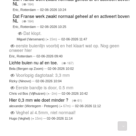
NL
(
164)
Eric, Rotterdam -- 02-06-2026 10:24
Dat Franse werk zwakt normaal geheel af en activeert boven
NL
(
164)
Eric, Rotterdam -- 02-06-2026 10:25
Dat klopt.
Miguel (Varsenare)
(
15m)
-- 02-06-2026 11:47
eerste buienlijn voorbij en het klaart wat op. Nog geen
onweer hier
Eric, Rotterdam -- 02-06-2026 09:40
Lichte buien nu af en toe.
(
167)
Bela (Bergen op Zoom) -- 02-06-2026 10:02
Voorlopig dagtotaal: 3,3 mm
Rizky (Ninove) -- 02-06-2026 10:04
Eerste bandje is door, 0.5 mm
Chris vd Bos (Vijfhuizen)
(
-2m)
-- 02-06-2026 10:42
Hier 0,3 mm wie doet minder ?
(
61)
alexander (Wortegem - Petegem)
(
67m)
-- 02-06-2026 11:12
Veghel al 4.5mm, niet normaal!
Hugo (Veghel)
(
15m)
-- 02-06-2026 11:14