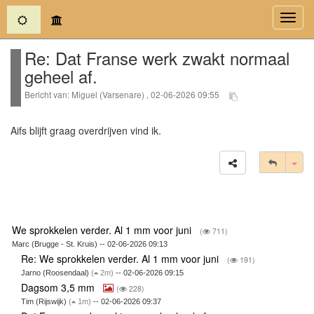
(current)
Toggl
navig
Re: Dat Franse werk zwakt normaal
geheel af.
Bericht van: Miguel (Varsenare) , 02-06-2026 09:55
Aifs blijft graag overdrijven vind ik.
Tog
We sprokkelen verder. Al 1 mm voor juni
(
711)
Marc (Brugge - St. Kruis) -- 02-06-2026 09:13
Re: We sprokkelen verder. Al 1 mm voor juni
(
191)
Jarno (Roosendaal)
(
2m)
-- 02-06-2026 09:15
Dagsom 3,5 mm
(
228)
Tim (Rijswijk)
(
1m)
-- 02-06-2026 09:37