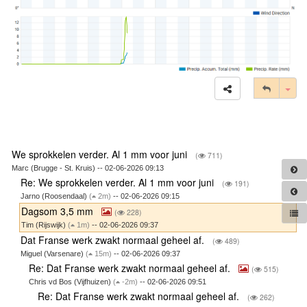
Tog
We sprokkelen verder. Al 1 mm voor juni
(
711)
Marc (Brugge - St. Kruis) -- 02-06-2026 09:13
Re: We sprokkelen verder. Al 1 mm voor juni
(
191)
Jarno (Roosendaal)
(
2m)
-- 02-06-2026 09:15
Dagsom 3,5 mm
(
228)
Tim (Rijswijk)
(
1m)
-- 02-06-2026 09:37
Dat Franse werk zwakt normaal geheel af.
(
489)
Miguel (Varsenare)
(
15m)
-- 02-06-2026 09:37
Re: Dat Franse werk zwakt normaal geheel af.
(
515)
Chris vd Bos (Vijfhuizen)
(
-2m)
-- 02-06-2026 09:51
Re: Dat Franse werk zwakt normaal geheel af.
(
262)