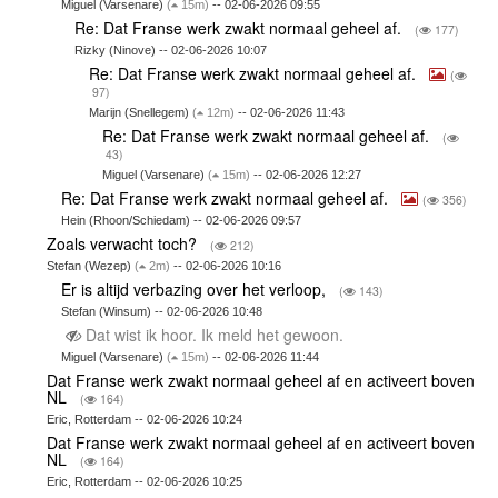
Miguel (Varsenare)
(
15m)
-- 02-06-2026 09:55
Re: Dat Franse werk zwakt normaal geheel af.
(
177)
Rizky (Ninove) -- 02-06-2026 10:07
Re: Dat Franse werk zwakt normaal geheel af.
(
97)
Marijn (Snellegem)
(
12m)
-- 02-06-2026 11:43
Re: Dat Franse werk zwakt normaal geheel af.
(
43)
Miguel (Varsenare)
(
15m)
-- 02-06-2026 12:27
Re: Dat Franse werk zwakt normaal geheel af.
(
356)
Hein (Rhoon/Schiedam) -- 02-06-2026 09:57
Zoals verwacht toch?
(
212)
Stefan (Wezep)
(
2m)
-- 02-06-2026 10:16
Er is altijd verbazing over het verloop,
(
143)
Stefan (Winsum) -- 02-06-2026 10:48
Dat wist ik hoor. Ik meld het gewoon.
Miguel (Varsenare)
(
15m)
-- 02-06-2026 11:44
Dat Franse werk zwakt normaal geheel af en activeert boven
NL
(
164)
Eric, Rotterdam -- 02-06-2026 10:24
Dat Franse werk zwakt normaal geheel af en activeert boven
NL
(
164)
Eric, Rotterdam -- 02-06-2026 10:25