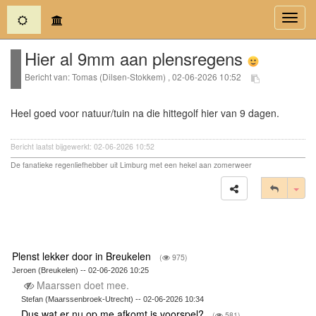
(current)
Toggl
navig
Hier al 9mm aan plensregens
Bericht van: Tomas (Dilsen-Stokkem) , 02-06-2026 10:52
Heel goed voor natuur/tuin na die hittegolf hier van 9 dagen.
Bericht laatst bijgewerkt: 02-06-2026 10:52
De fanatieke regenliefhebber uit Limburg met een hekel aan zomerweer
Tog
Plenst lekker door in Breukelen
(
975)
Jeroen (Breukelen) -- 02-06-2026 10:25
Maarssen doet mee.
Stefan (Maarssenbroek-Utrecht) -- 02-06-2026 10:34
Dus wat er nu op me afkomt is voorspel?
(
581)