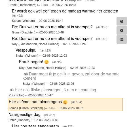
Frank (Doetinchem)
(
14m)
-- 02-06-2026 10:37
Er wordt ook wel een tegen de middag warm/diner gegeten
(
422)
Stefan (Winsum) -- 02-06-2026 10:44
Re: Dus wat er nu op me afkomt is voorspel?
(
338)
Guus (Drachten) -- 02-06-2026 10:48
Re: Dus wat er nu op me afkomt is voorspel?
(
180)
Roy (Sint Maarten, Noord Holland) -- 02-06-2026 11:45
Viespeukje.
(
123)
Stefan (Winsum) -- 02-06-2026 12:03
Frank begon!
(
95)
Roy (Sint Maarten, Noord Holland) -- 02-06-2026 12:13
Daar moet ik je gelijk in geven, zal door de warmte
komen!
Stefan (Winsum) -- 02-06-2026 13:26
Hier ook flinke plensregen, 6 mm en counting
Robin (Tiel) -- 02-06-2026 10:47
Hier al 9mm aan plensregens
(
194)
Tomas (Dilsen-Stokkem)
(
35m)
-- 02-06-2026 10:52
Naargeestige dag
(
337)
Peter (Haarlem) -- 02-06-2026 11:01
Hier nog zeer aangenaam
(
222)