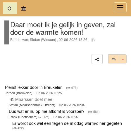
(current)
Toggl
navig
Daar moet ik je gelijk in geven, zal
door de warmte komen!
Bericht van: Stefan (Winsum) , 02-06-2026 13:26
Tog
Plenst lekker door in Breukelen
(
975)
Jeroen (Breukelen) -- 02-06-2026 10:25
Maarssen doet mee.
Stefan (Maarssenbroek-Utrecht) -- 02-06-2026 10:34
Dus wat er nu op me afkomt is voorspel?
(
581)
Frank (Doetinchem)
(
14m)
-- 02-06-2026 10:37
Er wordt ook wel een tegen de middag warm/diner gegeten
(
422)