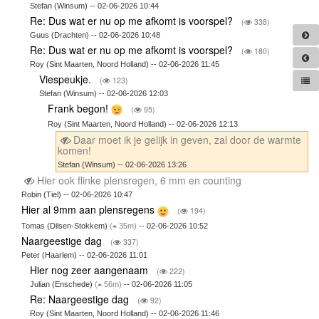
Stefan (Winsum) -- 02-06-2026 10:44
Re: Dus wat er nu op me afkomt is voorspel?
(
338)
Guus (Drachten) -- 02-06-2026 10:48
Re: Dus wat er nu op me afkomt is voorspel?
(
180)
Roy (Sint Maarten, Noord Holland) -- 02-06-2026 11:45
Viespeukje.
(
123)
Stefan (Winsum) -- 02-06-2026 12:03
Frank begon!
(
95)
Roy (Sint Maarten, Noord Holland) -- 02-06-2026 12:13
Daar moet ik je gelijk in geven, zal door de warmte
komen!
Stefan (Winsum) -- 02-06-2026 13:26
Hier ook flinke plensregen, 6 mm en counting
Robin (Tiel) -- 02-06-2026 10:47
Hier al 9mm aan plensregens
(
194)
Tomas (Dilsen-Stokkem)
(
35m)
-- 02-06-2026 10:52
Naargeestige dag
(
337)
Peter (Haarlem) -- 02-06-2026 11:01
Hier nog zeer aangenaam
(
222)
Julian (Enschede)
(
56m)
-- 02-06-2026 11:05
Re: Naargeestige dag
(
92)
Roy (Sint Maarten, Noord Holland) -- 02-06-2026 11:46