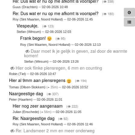
Re: Dus wat er nu op me afkomt is voorspel?
(
338)
Guus (Drachten) -- 02-06-2026 10:48
Re: Dus wat er nu op me afkomt is voorspel?
(
180)
Roy (Sint Maarten, Noord Holland) -- 02-06-2026 11:45
Viespeukje.
(
123)
Stefan (Winsum) -- 02-06-2026 12:03
Frank begon!
(
95)
Roy (Sint Maarten, Noord Holland) -- 02-06-2026 12:13
Daar moet ik je gelijk in geven, zal door de warmte
komen!
Stefan (Winsum) -- 02-06-2026 13:26
Hier ook flinke plensregen, 6 mm en counting
Robin (Tiel) -- 02-06-2026 10:47
Hier al 9mm aan plensregens
(
194)
Tomas (Dilsen-Stokkem)
(
35m)
-- 02-06-2026 10:52
Naargeestige dag
(
337)
Peter (Haarlem) -- 02-06-2026 11:01
Hier nog zeer aangenaam
(
222)
Julian (Enschede)
(
56m)
-- 02-06-2026 11:05
Re: Naargeestige dag
(
92)
Roy (Sint Maarten, Noord Holland) -- 02-06-2026 11:46
Re: Landsmeer 2 mm en meer onderweg