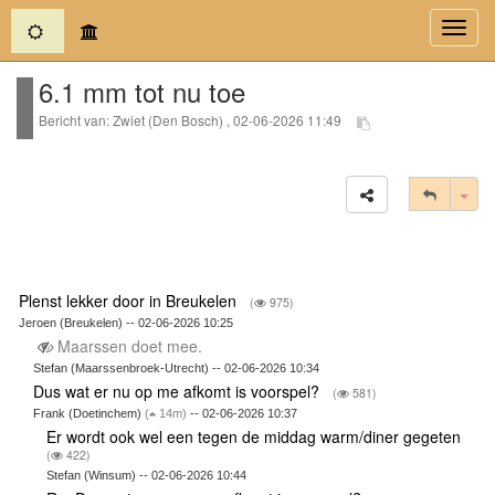
(current)
Toggl
navig
6.1 mm tot nu toe
Bericht van: Zwiet (Den Bosch) , 02-06-2026 11:49
Tog
Plenst lekker door in Breukelen
(
975)
Jeroen (Breukelen) -- 02-06-2026 10:25
Maarssen doet mee.
Stefan (Maarssenbroek-Utrecht) -- 02-06-2026 10:34
Dus wat er nu op me afkomt is voorspel?
(
581)
Frank (Doetinchem)
(
14m)
-- 02-06-2026 10:37
Er wordt ook wel een tegen de middag warm/diner gegeten
(
422)
Stefan (Winsum) -- 02-06-2026 10:44