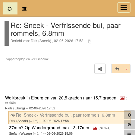
(current)
Toggl
navig
Re: Sneek - Verfrissende bui, paar
rommels, 6.8mm
Bericht van: Dirk (Sneek) , 02-06-2026 17:58
Plopperdeplop en veel sneeuw
Tog
Wolkbreuk in Elburg en van 20,5 graden naar 15,7 graden
(
969)
Niels (Elburg) -- 02-06-2026 17:52
Re: Sneek - Verfrissende bui, paar rommels, 6.8mm
Dirk (Sneek)
(
1m)
-- 02-06-2026 17:58
37mm? Op Wunderground max 13-17mm
(
374)
Stefan (Wezep)
(
2m)
-- 02-06-2026 18:06