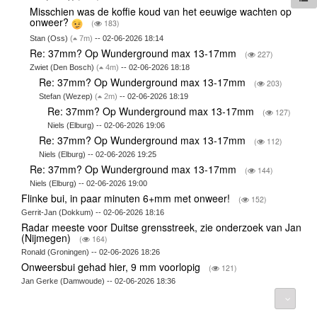
Misschien was de koffie koud van het eeuwige wachten op
onweer?
(
183)
Stan (Oss)
(
7m)
-- 02-06-2026 18:14
Re: 37mm? Op Wunderground max 13-17mm
(
227)
Zwiet (Den Bosch)
(
4m)
-- 02-06-2026 18:18
Re: 37mm? Op Wunderground max 13-17mm
(
203)
Stefan (Wezep)
(
2m)
-- 02-06-2026 18:19
Re: 37mm? Op Wunderground max 13-17mm
(
127)
Niels (Elburg) -- 02-06-2026 19:06
Re: 37mm? Op Wunderground max 13-17mm
(
112)
Niels (Elburg) -- 02-06-2026 19:25
Re: 37mm? Op Wunderground max 13-17mm
(
144)
Niels (Elburg) -- 02-06-2026 19:00
Flinke bui, in paar minuten 6+mm met onweer!
(
152)
Gerrit-Jan (Dokkum) -- 02-06-2026 18:16
Radar meeste voor Duitse grensstreek, zie onderzoek van Jan
(Nijmegen)
(
164)
Ronald (Groningen) -- 02-06-2026 18:26
Onweersbui gehad hier, 9 mm voorlopig
(
121)
Jan Gerke (Damwoude) -- 02-06-2026 18:36