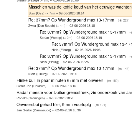
Stefan (Wezep)
(
2m)
-- 02-06-2026 18:06
Misschien was de koffie koud van het eeuwige wachte
Stan (Oss)
(
7m)
-- 02-06-2026 18:14
Re: 37mm? Op Wunderground max 13-17mm
(
227)
Zwiet (Den Bosch)
(
4m)
-- 02-06-2026 18:18
Re: 37mm? Op Wunderground max 13-17mm
(
Stefan (Wezep)
(
2m)
-- 02-06-2026 18:19
Re: 37mm? Op Wunderground max 13-1
Niels (Elburg) -- 02-06-2026 19:06
Re: 37mm? Op Wunderground max 13-17mm
(
Niels (Elburg) -- 02-06-2026 19:25
Re: 37mm? Op Wunderground max 13-17mm
(
144)
Niels (Elburg) -- 02-06-2026 19:00
Flinke bui, in paar minuten 6+mm met onweer!
(
152)
Gerrit-Jan (Dokkum) -- 02-06-2026 18:16
Radar meeste voor Duitse grensstreek, zie onderzoek van J
Ronald (Groningen) -- 02-06-2026 18:26
Onweersbui gehad hier, 9 mm voorlopig
(
121)
Jan Gerke (Damwoude) -- 02-06-2026 18:36