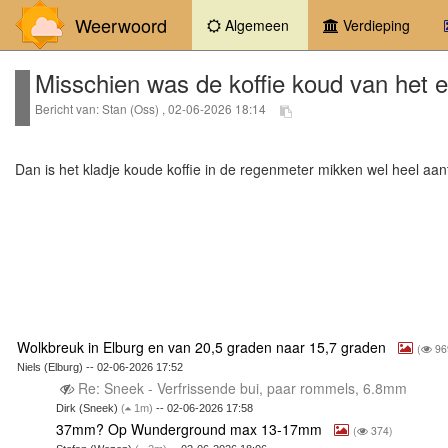
Weerwoord
(current)
Algemeen
Verdieping
Misschien was de koffie koud van het
Bericht van: Stan (Oss) , 02-06-2026 18:14
Dan is het kladje koude koffie in de regenmeter mikken wel heel aa
Wolkbreuk in Elburg en van 20,5 graden naar 15,7 graden
(
96
Niels (Elburg) -- 02-06-2026 17:52
Re: Sneek - Verfrissende bui, paar rommels, 6.8mm
Dirk (Sneek)
(
1m)
-- 02-06-2026 17:58
37mm? Op Wunderground max 13-17mm
(
374)