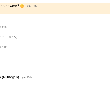
n op onweer?
(
183)
203)
7mm
(
127)
112)
an (Nijmegen)
(
164)