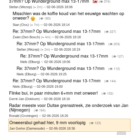
37mm? Op Wunderground max 13-17mm
(
374)
Stefan (Wezep)
(
2m)
-- 02-06-2026 18:06
Misschien was de koffie koud van het eeuwige wachten op
onweer?
(
183)
Stan (Oss)
(
7m)
-- 02-06-2026 18:14
Re: 37mm? Op Wunderground max 13-17mm
(
227)
Zwiet (Den Bosch)
(
4m)
-- 02-06-2026 18:18
Re: 37mm? Op Wunderground max 13-17mm
(
203)
Stefan (Wezep)
(
2m)
-- 02-06-2026 18:19
Re: 37mm? Op Wunderground max 13-17mm
(
127)
Niels (Elburg) -- 02-06-2026 19:06
Re: 37mm? Op Wunderground max 13-17mm
(
112)
Niels (Elburg) -- 02-06-2026 19:25
Re: 37mm? Op Wunderground max 13-17mm
(
144)
Niels (Elburg) -- 02-06-2026 19:00
Flinke bui, in paar minuten 6+mm met onweer!
(
152)
Gerrit-Jan (Dokkum) -- 02-06-2026 18:16
Radar meeste voor Duitse grensstreek, zie onderzoek van Jan
(Nijmegen)
(
164)
Ronald (Groningen) -- 02-06-2026 18:26
Onweersbui gehad hier, 9 mm voorlopig
(
123)
Jan Gerke (Damwoude) -- 02-06-2026 18:36