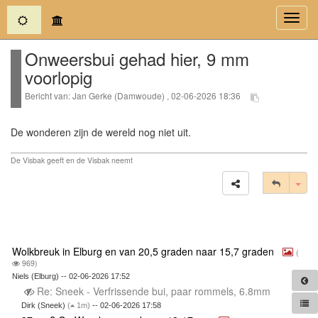
(current)
Toggl
navig
Onweersbui gehad hier, 9 mm
voorlopig
Bericht van: Jan Gerke (Damwoude) , 02-06-2026 18:36
De wonderen zijn de wereld nog niet uit.
De Visbak geeft en de Visbak neemt
Tog
Wolkbreuk in Elburg en van 20,5 graden naar 15,7 graden
(
969)
Niels (Elburg) -- 02-06-2026 17:52
Re: Sneek - Verfrissende bui, paar rommels, 6.8mm
Dirk (Sneek)
(
1m)
-- 02-06-2026 17:58