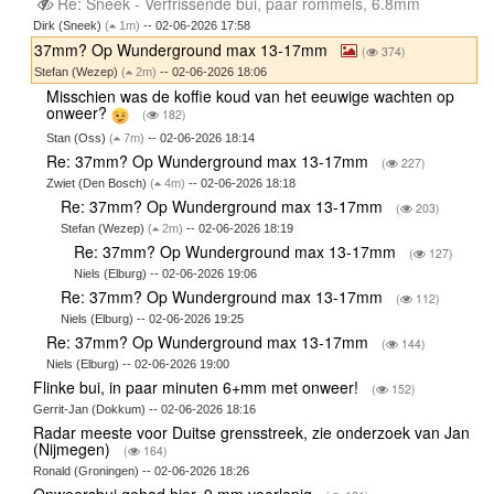
Re: Sneek - Verfrissende bui, paar rommels, 6.8mm
Dirk (Sneek)
(
1m)
-- 02-06-2026 17:58
37mm? Op Wunderground max 13-17mm
(
374)
Stefan (Wezep)
(
2m)
-- 02-06-2026 18:06
Misschien was de koffie koud van het eeuwige wachten op
onweer?
(
182)
Stan (Oss)
(
7m)
-- 02-06-2026 18:14
Re: 37mm? Op Wunderground max 13-17mm
(
227)
Zwiet (Den Bosch)
(
4m)
-- 02-06-2026 18:18
Re: 37mm? Op Wunderground max 13-17mm
(
203)
Stefan (Wezep)
(
2m)
-- 02-06-2026 18:19
Re: 37mm? Op Wunderground max 13-17mm
(
127)
Niels (Elburg) -- 02-06-2026 19:06
Re: 37mm? Op Wunderground max 13-17mm
(
112)
Niels (Elburg) -- 02-06-2026 19:25
Re: 37mm? Op Wunderground max 13-17mm
(
144)
Niels (Elburg) -- 02-06-2026 19:00
Flinke bui, in paar minuten 6+mm met onweer!
(
152)
Gerrit-Jan (Dokkum) -- 02-06-2026 18:16
Radar meeste voor Duitse grensstreek, zie onderzoek van Jan
(Nijmegen)
(
164)
Ronald (Groningen) -- 02-06-2026 18:26
Onweersbui gehad hier, 9 mm voorlopig