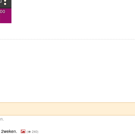
en.
e 2weken.
(
240)