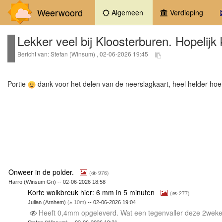
Weerwoord
(current)
Algemeen
Verdieping
Lekker veel bij Kloosterburen. Hopeli
Bericht van: Stefan (Winsum) , 02-06-2026 19:45
Portie
dank voor het delen van de neerslagkaart, heel helder ho
Onweer in de polder.
(
976)
Harro (Winsum Gn) -- 02-06-2026 18:58
Korte wolkbreuk hier: 6 mm in 5 minuten
(
277)
Julian (Arnhem)
(
10m)
-- 02-06-2026 19:04
Heeft 0,4mm opgeleverd. Wat een tegenvaller deze 2wek