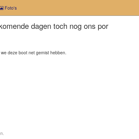
Foto's
jk komende dagen toch nog ons por
e we deze boot net gemist hebben.
en.