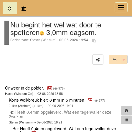
(current)
Toggl
navig
Nu begint het wel wat door te
spetteren
3,0mm dagsom.
Bericht van: Stefan (Winsum) , 02-06-2026 19:54
Tog
Onweer in de polder.
(
976)
Harro (Winsum Gn) -- 02-06-2026 18:58
Korte wolkbreuk hier: 6 mm in 5 minuten
(
277)
Julian (Arnhem)
(
10m)
-- 02-06-2026 19:04
Heeft 0,4mm opgeleverd. Wat een tegenvaller deze
2weken.
Stefan (Winsum) -- 02-06-2026 19:21
Re: Heeft 0,4mm opgeleverd. Wat een tegenvaller deze