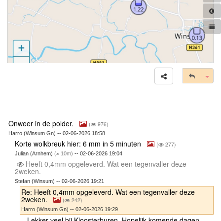
Tog
Onweer in de polder.
(
976)
Harro (Winsum Gn) -- 02-06-2026 18:58
Korte wolkbreuk hier: 6 mm in 5 minuten
(
277)
Julian (Arnhem)
(
10m)
-- 02-06-2026 19:04
Heeft 0,4mm opgeleverd. Wat een tegenvaller deze
2weken.
Stefan (Winsum) -- 02-06-2026 19:21
Re: Heeft 0,4mm opgeleverd. Wat een tegenvaller deze
2weken.
(
242)
Harro (Winsum Gn) -- 02-06-2026 19:29
Lekker veel bij Kloosterburen. Hopelijk komende dagen