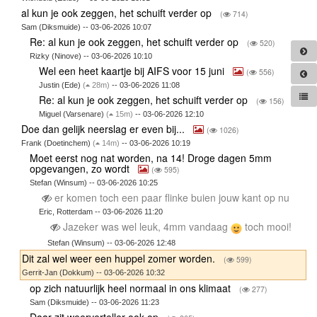
al kun je ook zeggen, het schuift verder op
(
714)
Sam (Diksmuide) -- 03-06-2026 10:07
Re: al kun je ook zeggen, het schuift verder op
(
520)
Rizky (Ninove) -- 03-06-2026 10:10
Wel een heet kaartje bij AIFS voor 15 juni
(
556)
Justin (Ede)
(
28m)
-- 03-06-2026 11:08
Re: al kun je ook zeggen, het schuift verder op
(
156)
Miguel (Varsenare)
(
15m)
-- 03-06-2026 12:10
Doe dan gelijk neerslag er even bij...
(
1026)
Frank (Doetinchem)
(
14m)
-- 03-06-2026 10:19
Moet eerst nog nat worden, na 14! Droge dagen 5mm
opgevangen, zo wordt
(
595)
Stefan (Winsum) -- 03-06-2026 10:25
er komen toch een paar flinke buien jouw kant op nu
Eric, Rotterdam -- 03-06-2026 11:20
Jazeker was wel leuk, 4mm vandaag
toch mooi!
Stefan (Winsum) -- 03-06-2026 12:48
Dit zal wel weer een huppel zomer worden.
(
599)
Gerrit-Jan (Dokkum) -- 03-06-2026 10:32
op zich natuurlijk heel normaal in ons klimaat
(
277)
Sam (Diksmuide) -- 03-06-2026 11:23
Daar zit weerverteller ook op