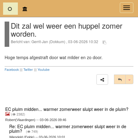
(current)
Toggl
navig
Dit zal wel weer een huppel zomer
worden.
Bericht van: Gerrit-Jan (Dokkum) , 03-06-2026 10:32
Hoge temps afgestraft door wat milder en zo door.
Facebook
|||
Twitter
|||
Youtube
Tog
EC pluim midden... warmer zomerweer sluipt weer in de pluim?
(
2382)
Robert(Vlaardingen) -- 03-06-2026 09:46
Re: EC pluim midden... warmer zomerweer sluipt weer in de
pluim?
(
749)
Wiendeld (Eelde) -- 03-06-2026 10:01