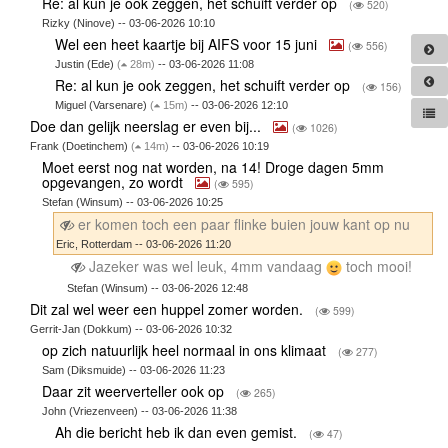
Re: al kun je ook zeggen, het schuift verder op
(
520)
Rizky (Ninove) -- 03-06-2026 10:10
Wel een heet kaartje bij AIFS voor 15 juni
(
556)
Justin (Ede)
(
28m)
-- 03-06-2026 11:08
Re: al kun je ook zeggen, het schuift verder op
(
156)
Miguel (Varsenare)
(
15m)
-- 03-06-2026 12:10
Doe dan gelijk neerslag er even bij...
(
1026)
Frank (Doetinchem)
(
14m)
-- 03-06-2026 10:19
Moet eerst nog nat worden, na 14! Droge dagen 5mm
opgevangen, zo wordt
(
595)
Stefan (Winsum) -- 03-06-2026 10:25
er komen toch een paar flinke buien jouw kant op nu
Eric, Rotterdam -- 03-06-2026 11:20
Jazeker was wel leuk, 4mm vandaag
toch mooi!
Stefan (Winsum) -- 03-06-2026 12:48
Dit zal wel weer een huppel zomer worden.
(
599)
Gerrit-Jan (Dokkum) -- 03-06-2026 10:32
op zich natuurlijk heel normaal in ons klimaat
(
277)
Sam (Diksmuide) -- 03-06-2026 11:23
Daar zit weerverteller ook op
(
265)
John (Vriezenveen) -- 03-06-2026 11:38
Ah die bericht heb ik dan even gemist.
(
47)