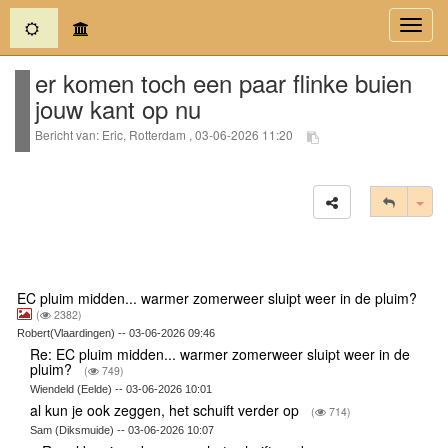
(current)
Toggl
navig
er komen toch een paar flinke buien
jouw kant op nu
Bericht van: Eric, Rotterdam , 03-06-2026 11:20
Tog
EC pluim midden... warmer zomerweer sluipt weer in de pluim?
(
2382)
Robert(Vlaardingen) -- 03-06-2026 09:46
Re: EC pluim midden... warmer zomerweer sluipt weer in de
pluim?
(
749)
Wiendeld (Eelde) -- 03-06-2026 10:01
al kun je ook zeggen, het schuift verder op
(
714)
Sam (Diksmuide) -- 03-06-2026 10:07