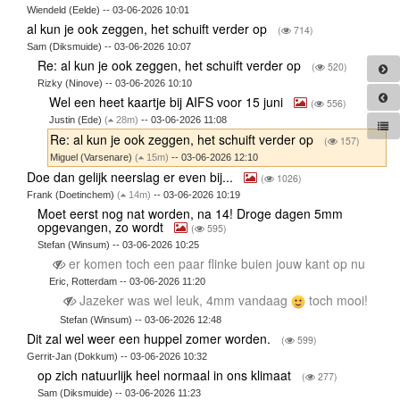
Wiendeld (Eelde) -- 03-06-2026 10:01
al kun je ook zeggen, het schuift verder op
(
714)
Sam (Diksmuide) -- 03-06-2026 10:07
Re: al kun je ook zeggen, het schuift verder op
(
520)
Rizky (Ninove) -- 03-06-2026 10:10
Wel een heet kaartje bij AIFS voor 15 juni
(
556)
Justin (Ede)
(
28m)
-- 03-06-2026 11:08
Re: al kun je ook zeggen, het schuift verder op
(
157)
Miguel (Varsenare)
(
15m)
-- 03-06-2026 12:10
Doe dan gelijk neerslag er even bij...
(
1026)
Frank (Doetinchem)
(
14m)
-- 03-06-2026 10:19
Moet eerst nog nat worden, na 14! Droge dagen 5mm
opgevangen, zo wordt
(
595)
Stefan (Winsum) -- 03-06-2026 10:25
er komen toch een paar flinke buien jouw kant op nu
Eric, Rotterdam -- 03-06-2026 11:20
Jazeker was wel leuk, 4mm vandaag
toch mooi!
Stefan (Winsum) -- 03-06-2026 12:48
Dit zal wel weer een huppel zomer worden.
(
599)
Gerrit-Jan (Dokkum) -- 03-06-2026 10:32
op zich natuurlijk heel normaal in ons klimaat
(
277)
Sam (Diksmuide) -- 03-06-2026 11:23