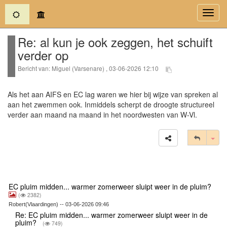
(current)
Toggl
navig
Re: al kun je ook zeggen, het schuift
verder op
Bericht van: Miguel (Varsenare) , 03-06-2026 12:10
Als het aan AIFS en EC lag waren we hier bij wijze van spreken al
aan het zwemmen ook. Inmiddels scherpt de droogte structureel
verder aan maand na maand in het noordwesten van W-Vl.
Tog
EC pluim midden... warmer zomerweer sluipt weer in de pluim?
(
2382)
Robert(Vlaardingen) -- 03-06-2026 09:46
Re: EC pluim midden... warmer zomerweer sluipt weer in de
pluim?
(
749)