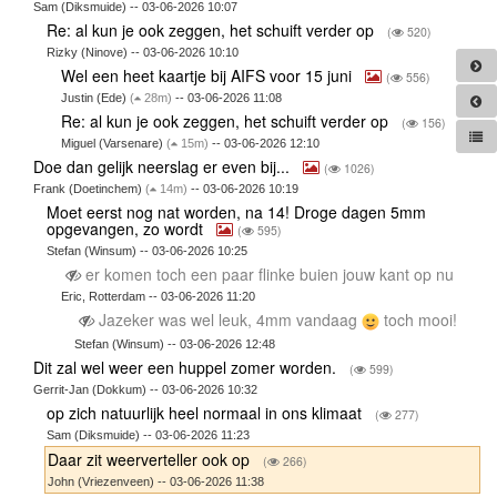
Sam (Diksmuide) -- 03-06-2026 10:07
Re: al kun je ook zeggen, het schuift verder op
(
520)
Rizky (Ninove) -- 03-06-2026 10:10
Wel een heet kaartje bij AIFS voor 15 juni
(
556)
Justin (Ede)
(
28m)
-- 03-06-2026 11:08
Re: al kun je ook zeggen, het schuift verder op
(
156)
Miguel (Varsenare)
(
15m)
-- 03-06-2026 12:10
Doe dan gelijk neerslag er even bij...
(
1026)
Frank (Doetinchem)
(
14m)
-- 03-06-2026 10:19
Moet eerst nog nat worden, na 14! Droge dagen 5mm
opgevangen, zo wordt
(
595)
Stefan (Winsum) -- 03-06-2026 10:25
er komen toch een paar flinke buien jouw kant op nu
Eric, Rotterdam -- 03-06-2026 11:20
Jazeker was wel leuk, 4mm vandaag
toch mooi!
Stefan (Winsum) -- 03-06-2026 12:48
Dit zal wel weer een huppel zomer worden.
(
599)
Gerrit-Jan (Dokkum) -- 03-06-2026 10:32
op zich natuurlijk heel normaal in ons klimaat
(
277)
Sam (Diksmuide) -- 03-06-2026 11:23
Daar zit weerverteller ook op
(
266)
John (Vriezenveen) -- 03-06-2026 11:38