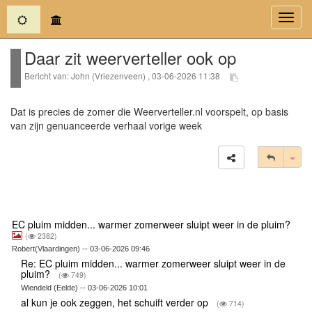
(current)
Toggl
navig
Daar zit weerverteller ook op
Bericht van: John (Vriezenveen) , 03-06-2026 11:38
Dat is precies de zomer die Weerverteller.nl voorspelt, op basis
van zijn genuanceerde verhaal vorige week
Tog
EC pluim midden... warmer zomerweer sluipt weer in de pluim?
(
2382)
Robert(Vlaardingen) -- 03-06-2026 09:46
Re: EC pluim midden... warmer zomerweer sluipt weer in de
pluim?
(
749)
Wiendeld (Eelde) -- 03-06-2026 10:01
al kun je ook zeggen, het schuift verder op
(
714)