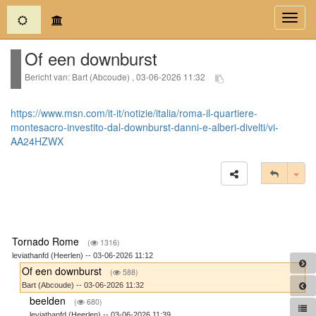
(current)
Toggl
navig
Of een downburst
Bericht van: Bart (Abcoude) , 03-06-2026 11:32
https://www.msn.com/it-it/notizie/italia/roma-il-quartiere-
montesacro-investito-dal-downburst-danni-e-alberi-divelti/vi-
AA24HZWX
Tog
Tornado Rome
(
1316)
leviathanfd (Heerlen) -- 03-06-2026 11:12
Of een downburst
(
588)
Bart (Abcoude) -- 03-06-2026 11:32
beelden
(
680)
leviathanfd (Heerlen) -- 03-06-2026 11:39