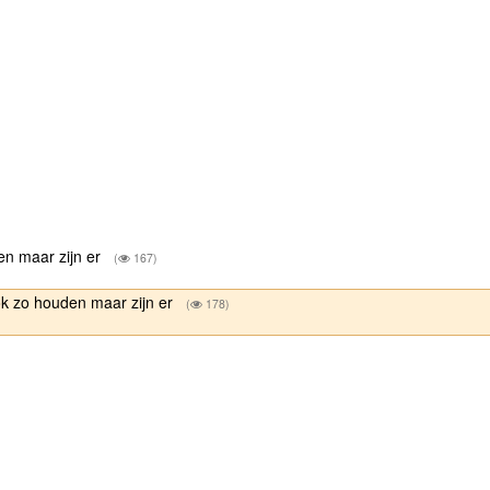
en maar zijn er
(
167)
ok zo houden maar zijn er
(
178)