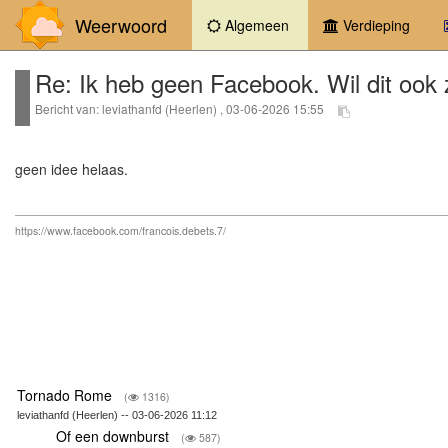
Weerwoord
(current)
Algemeen
Verdieping
Re: Ik heb geen Facebook. Wil dit ook 
Bericht van: leviathanfd (Heerlen) , 03-06-2026 15:55
geen idee helaas.
https://www.facebook.com/francois.debets.7/
Tornado Rome
(
1316)
leviathanfd (Heerlen) -- 03-06-2026 11:12
Of een downburst
(
587)