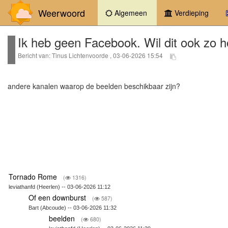
Weerwoord
(current)
Algemeen
Verdieping
Ik heb geen Facebook. Wil dit ook zo h
Bericht van: Tinus Lichtenvoorde , 03-06-2026 15:54
andere kanalen waarop de beelden beschikbaar zijn?
Tornado Rome
(
1316)
leviathanfd (Heerlen) -- 03-06-2026 11:12
Of een downburst
(
587)
Bart (Abcoude) -- 03-06-2026 11:32
beelden
(
680)