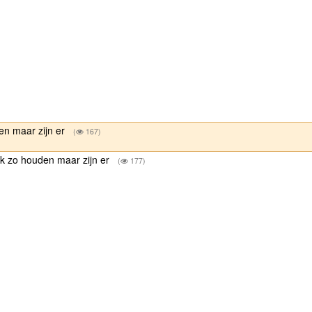
en maar zijn er
(
167)
ok zo houden maar zijn er
(
177)