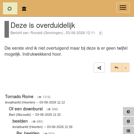
(current)
Toggl
navig
Deze is overduidelijk
Bericht van: Ronald (Groningen) , 03-06-2026 12:11
Die eerste vind ik niet overtuigend maar bij deze is er geen twijfel
mogelijk. Indrukwekkend hoor.
Tog
Tornado Rome
(
1316)
leviathanfd (Heerlen) -- 03-06-2026 11:12
Of een downburst
(
588)
Bart (Abcoude) -- 03-06-2026 11:32
beelden
(
680)
leviathanfd (Heerlen) -- 03-06-2026 11:39
Re: beelden
(
503)