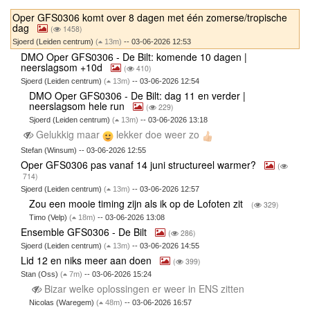
Oper GFS0306 komt over 8 dagen met één zomerse/tropische
dag
(
1458)
Sjoerd (Leiden centrum)
(
13m)
-- 03-06-2026 12:53
DMO Oper GFS0306 - De Bilt: komende 10 dagen |
neerslagsom +10d
(
410)
Sjoerd (Leiden centrum)
(
13m)
-- 03-06-2026 12:54
DMO Oper GFS0306 - De Bilt: dag 11 en verder |
neerslagsom hele run
(
229)
Sjoerd (Leiden centrum)
(
13m)
-- 03-06-2026 13:18
Gelukkig maar
lekker doe weer zo
Stefan (Winsum) -- 03-06-2026 12:55
Oper GFS0306 pas vanaf 14 juni structureel warmer?
(
714)
Sjoerd (Leiden centrum)
(
13m)
-- 03-06-2026 12:57
Zou een mooie timing zijn als ik op de Lofoten zit
(
329)
Timo (Velp)
(
18m)
-- 03-06-2026 13:08
Ensemble GFS0306 - De Bilt
(
286)
Sjoerd (Leiden centrum)
(
13m)
-- 03-06-2026 14:55
Lid 12 en niks meer aan doen
(
399)
Stan (Oss)
(
7m)
-- 03-06-2026 15:24
Bizar welke oplossingen er weer in ENS zitten
Nicolas (Waregem)
(
48m)
-- 03-06-2026 16:57