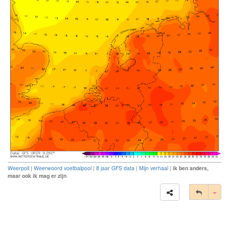
Weerpoll
|
Weerwoord voetbalpool
|
8 jaar GFS data
|
Mijn verhaal
|
ik ben anders,
maar ook ik mag er zijn
Tog