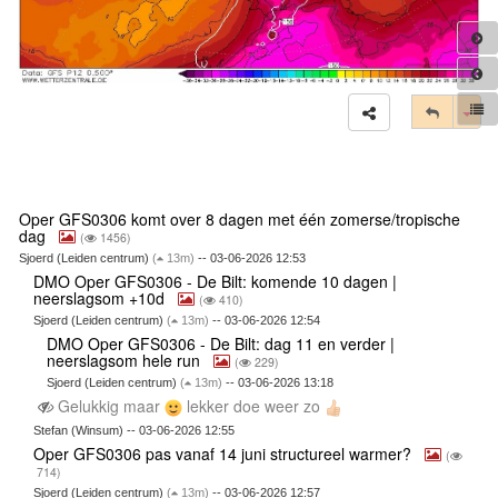
Tog
Oper GFS0306 komt over 8 dagen met één zomerse/tropische
dag
(
1456)
Sjoerd (Leiden centrum)
(
13m)
-- 03-06-2026 12:53
DMO Oper GFS0306 - De Bilt: komende 10 dagen |
neerslagsom +10d
(
410)
Sjoerd (Leiden centrum)
(
13m)
-- 03-06-2026 12:54
DMO Oper GFS0306 - De Bilt: dag 11 en verder |
neerslagsom hele run
(
229)
Sjoerd (Leiden centrum)
(
13m)
-- 03-06-2026 13:18
Gelukkig maar
lekker doe weer zo
Stefan (Winsum) -- 03-06-2026 12:55
Oper GFS0306 pas vanaf 14 juni structureel warmer?
(
714)
Sjoerd (Leiden centrum)
(
13m)
-- 03-06-2026 12:57